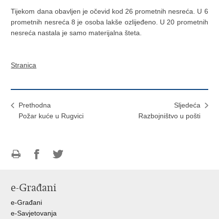
Tijekom dana obavljen je očevid kod 26 prometnih nesreća. U 6
prometnih nesreća 8 je osoba lakše ozlijeđeno. U 20 prometnih
nesreća nastala je samo materijalna šteta.
Stranica
Prethodna
Sljedeća
Požar kuće u Rugvici
Razbojništvo u pošti
Ispiši
Podijeli
Podijeli
stranicu
na
na
e-Građani
Facebooku
Twitteru
e-Građani
e-Savjetovanja