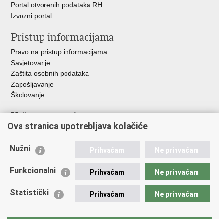
Portal otvorenih podataka RH
Izvozni portal
Pristup informacijama
Pravo na pristup informacijama
Savjetovanje
Zaštita osobnih podataka
Zapošljavanje
Školovanje
Važne poveznice
Ova stranica upotrebljava kolačiće
Ministarstvo unutarnjih poslova
Sindikati
Nužni
Prihvaćam
Ne prihvaćam
Udruge
Dom zdravlja MUP-a
Funkcionalni
Prihvaćam
Ne prihvaćam
Policijska akademija
Muzej policije
Statistički
Prihvaćam
Ne prihvaćam
Zaklada policijske solidarnosti
Centar za forenzična ispitivanja, istraživanja i vještačenja "Ivan
Vučetić"