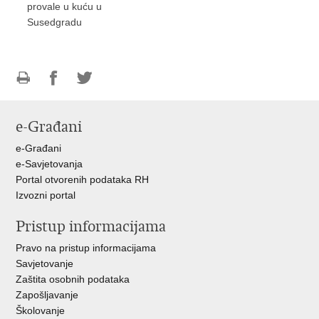
provale u kuću u
Susedgradu
Ispiši
Podijeli
Podijeli
stranicu
na
na
e-Građani
Facebooku
Twitteru
e-Građani
e-Savjetovanja
Portal otvorenih podataka RH
Izvozni portal
Pristup informacijama
Pravo na pristup informacijama
Savjetovanje
Zaštita osobnih podataka
Zapošljavanje
Školovanje