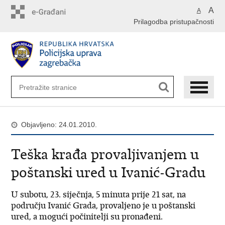
Preskoči
A
A
na
Prilagodba pristupačnosti
glavni
sadržaj
Objavljeno: 24.01.2010.
Teška krađa provaljivanjem u
poštanski ured u Ivanić-Gradu
U subotu, 23. siječnja, 5 minuta prije 21 sat, na
području Ivanić Grada, provaljeno je u poštanski
ured, a mogući počinitelji su pronađeni.