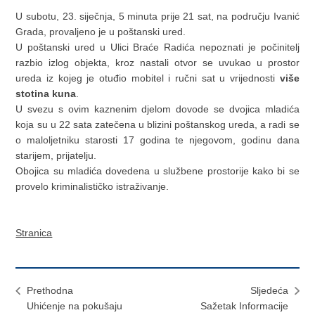
U subotu, 23. siječnja, 5 minuta prije 21 sat, na području Ivanić
Grada, provaljeno je u poštanski ured.
U poštanski ured u Ulici Braće Radića nepoznati je počinitelj
razbio izlog objekta, kroz nastali otvor se uvukao u prostor
ureda iz kojeg je otuđio mobitel i ručni sat u vrijednosti
više
stotina kuna
.
U svezu s ovim kaznenim djelom dovode se dvojica mladića
koja su u 22 sata zatečena u blizini poštanskog ureda, a radi se
o maloljetniku starosti 17 godina te njegovom, godinu dana
starijem, prijatelju.
Obojica su mladića dovedena u službene prostorije kako bi se
provelo kriminalističko istraživanje.
Stranica
Prethodna
Sljedeća
Uhićenje na pokušaju
Sažetak Informacije