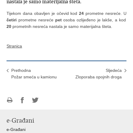
nastala je samo materijalna šteta.
Tijekom dana obavljen je očevid kod
24
prometne nesreće. U
četiri
prometne nesreće
pet
osoba ozlijeđeno je lakše, a kod
20
prometnih nesreća nastala je samo materijalna šteta.
Stranica
Prethodna
Sljedeća
Požar smeća u kamionu
Zloporaba opojnih droga
Ispiši
Podijeli
Podijeli
stranicu
na
na
e-Građani
Facebooku
Twitteru
e-Građani