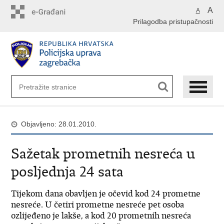
Preskoči
A
A
na
Prilagodba pristupačnosti
glavni
sadržaj
Objavljeno: 28.01.2010.
Sažetak prometnih nesreća u
posljednja 24 sata
Tijekom dana obavljen je očevid kod 24 prometne
nesreće. U četiri prometne nesreće pet osoba
ozlijeđeno je lakše, a kod 20 prometnih nesreća