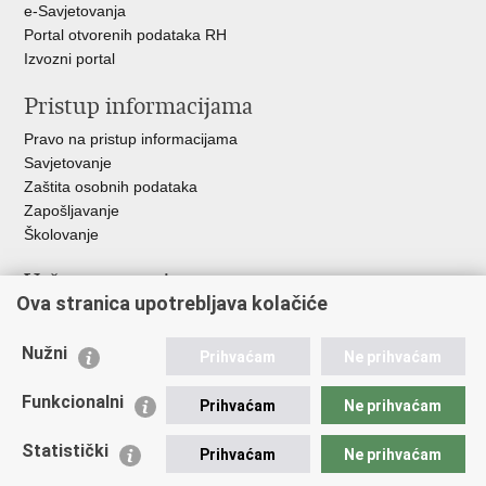
e-Savjetovanja
Portal otvorenih podataka RH
Izvozni portal
Pristup informacijama
Pravo na pristup informacijama
Savjetovanje
Zaštita osobnih podataka
Zapošljavanje
Školovanje
Važne poveznice
Ova stranica upotrebljava kolačiće
Ministarstvo unutarnjih poslova
Sindikati
Nužni
Prihvaćam
Ne prihvaćam
Udruge
Dom zdravlja MUP-a
Funkcionalni
Prihvaćam
Ne prihvaćam
Policijska akademija
Muzej policije
Statistički
Prihvaćam
Ne prihvaćam
Zaklada policijske solidarnosti
Centar za forenzična ispitivanja, istraživanja i vještačenja "Ivan