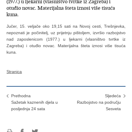
(1977.) u ljekarni (vlasništvo tvrtke iz Zagreba) i
otuđio novac. Materijalna šteta iznosi više tisuća
kuna.
Jučer, 15. veljače oko 19,15 sati na Novoj cesti, Trešnjevka,
nepoznati je počinitelj, uz prijetnju pištoljem, izvršio razbojstvo
nad zaposlenicom (1977.) u ljekarni (vlasništvo tvrtke iz
Zagreba) i otuđio novac. Materijalna šteta iznosi više tisuća
kuna.
Stranica
Prethodna
Sljedeća
Sažetak kaznenih djela u
Razbojstvo na području
posljednja 24 sata
Sesveta