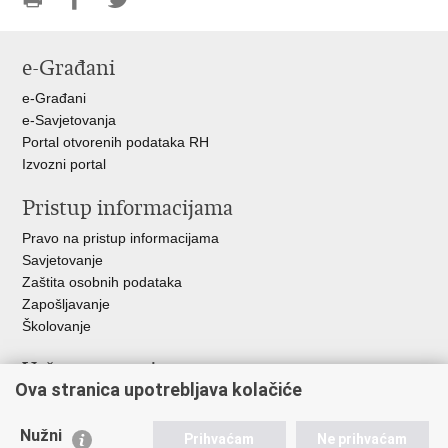
Ispiši
Podijeli
Podijeli
stranicu
na
na
e-Građani
Facebooku
Twitteru
e-Građani
e-Savjetovanja
Portal otvorenih podataka RH
Izvozni portal
Pristup informacijama
Pravo na pristup informacijama
Savjetovanje
Zaštita osobnih podataka
Zapošljavanje
Školovanje
Važne poveznice
Ova stranica upotrebljava kolačiće
Ministarstvo unutarnjih poslova
Sindikati
Nužni
Prihvaćam
Ne prihvaćam
Udruge