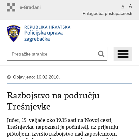
Preskoči
A
A
na
Prilagodba pristupačnosti
glavni
sadržaj
Objavljeno: 16.02.2010.
Razbojstvo na području
Trešnjevke
Jučer, 15. veljače oko 19,15 sati na Novoj cesti,
Trešnjevka, nepoznati je počinitelj, uz prijetnju
pištoljem, izvršio razbojstvo nad zaposlenicom