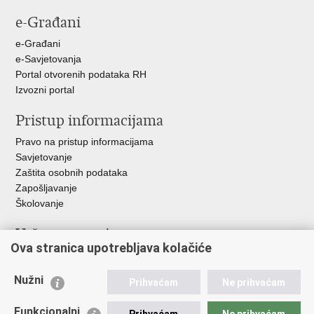
stranicu
na
na
e-Građani
Facebooku
Twitteru
e-Građani
e-Savjetovanja
Portal otvorenih podataka RH
Izvozni portal
Pristup informacijama
Pravo na pristup informacijama
Savjetovanje
Zaštita osobnih podataka
Zapošljavanje
Školovanje
Važne poveznice
Ova stranica upotrebljava kolačiće
Ministarstvo unutarnjih poslova
Sindikati
Nužni
Prihvaćam
Ne prihvaćam
Udruge
Dom zdravlja MUP-a
Funkcionalni
Prihvaćam
Ne prihvaćam