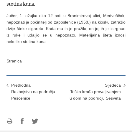
stotina kuna.
Jučer, 1. ožujka oko 12 sati u Branimirovoj ulici, Medveščak,
nepoznati je počinitelj od zaposlenice (1958.) na kiosku zatražio
dvije šteke cigareta. Kada mu ih je pružila, on joj ih je istrgnuo
iz ruke i udaljio se u nepoznato. Materijalna šteta iznosi
nekoliko stotina kuna.
Stranica
Prethodna
Sljedeća
Razbojstvo na području
Teška krađa provaljivanjem
Pešćenice
u dom na području Sesveta
Ispiši
Podijeli
Podijeli