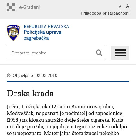
Preskoči
A
A
na
Prilagodba pristupačnosti
glavni
sadržaj
Objavljeno: 02.03.2010.
Drska krađa
Jučer, 1. ožujka oko 12 sati u Branimirovoj ulici,
Medveščak, nepoznati je počinitelj od zaposlenice
(1958.) na kiosku zatražio dvije šteke cigareta. Kada
mu ih je pružila, on joj ih je istrgnuo iz ruke i udaljio
se u nepoznato. Materijalna šteta iznosi nekoliko