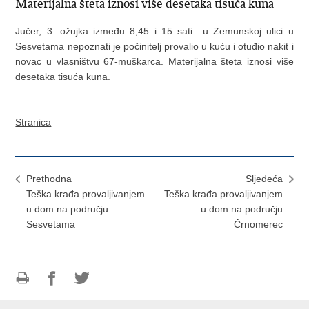
Materijalna šteta iznosi više desetaka tisuća kuna
Jučer, 3. ožujka između 8,45 i 15 sati u Zemunskoj ulici u
Sesvetama nepoznati je počinitelj provalio u kuću i otuđio nakit i
novac u vlasništvu 67-muškarca. Materijalna šteta iznosi više
desetaka tisuća kuna.
Stranica
Prethodna
Sljedeća
Teška krađa provaljivanjem
Teška krađa provaljivanjem
u dom na području
u dom na području
Sesvetama
Črnomerec
Ispiši
Podijeli
Podijeli
stranicu
na
na