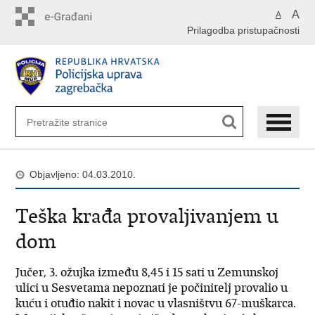
Preskoči
A
A
na
Prilagodba pristupačnosti
glavni
sadržaj
Objavljeno: 04.03.2010.
Teška krađa provaljivanjem u
dom
Jučer, 3. ožujka između 8,45 i 15 sati u Zemunskoj
ulici u Sesvetama nepoznati je počinitelj provalio u
kuću i otuđio nakit i novac u vlasništvu 67-muškarca.