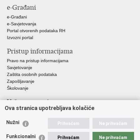
e-Građani
Facebooku
Twitteru
e-Građani
e-Savjetovanja
Portal otvorenih podataka RH
Izvozni portal
Pristup informacijama
Pravo na pristup informacijama
Savjetovanje
Zaštita osobnih podataka
Zapošljavanje
Školovanje
Važne poveznice
Ova stranica upotrebljava kolačiće
Ministarstvo unutarnjih poslova
Sindikati
Nužni
Prihvaćam
Ne prihvaćam
Udruge
Dom zdravlja MUP-a
Funkcionalni
Prihvaćam
Ne prihvaćam
Policijska akademija