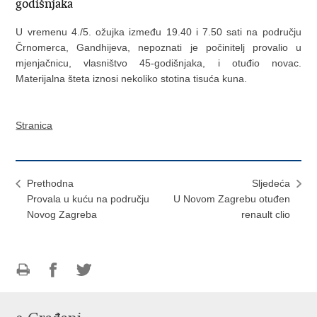
godišnjaka
U vremenu 4./5. ožujka između 19.40 i 7.50 sati na području
Črnomerca, Gandhijeva, nepoznati je počinitelj provalio u
mjenjačnicu, vlasništvo 45-godišnjaka, i otuđio novac.
Materijalna šteta iznosi nekoliko stotina tisuća kuna.
Stranica
Prethodna
Sljedeća
Provala u kuću na području
U Novom Zagrebu otuđen
Novog Zagreba
renault clio
Ispiši
Podijeli
Podijeli
stranicu
na
na
Facebooku
Twitteru