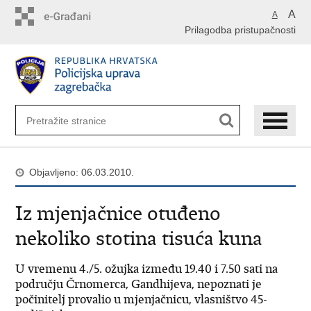
Preskoči
A
A
na
Prilagodba pristupačnosti
glavni
sadržaj
Objavljeno: 06.03.2010.
Iz mjenjačnice otuđeno
nekoliko stotina tisuća kuna
U vremenu 4./5. ožujka između 19.40 i 7.50 sati na
području Črnomerca, Gandhijeva, nepoznati je
počinitelj provalio u mjenjačnicu, vlasništvo 45-