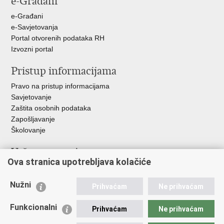
e-Građani
e-Građani
e-Savjetovanja
Portal otvorenih podataka RH
Izvozni portal
Pristup informacijama
Pravo na pristup informacijama
Savjetovanje
Zaštita osobnih podataka
Zapošljavanje
Školovanje
Važne poveznice
Ova stranica upotrebljava kolačiće
Ministarstvo unutarnjih poslova
Sindikati
Nužni
Prihvaćam
Ne prihvaćam
Udruge
Dom zdravlja MUP-a
Funkcionalni
Prihvaćam
Ne prihvaćam
Policijska akademija
Muzej policije