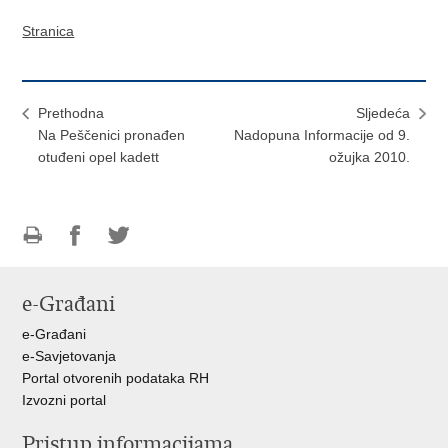
Stranica
Prethodna
Sljedeća
Na Peščenici pronađen
Nadopuna Informacije od 9.
otuđeni opel kadett
ožujka 2010.
Ispiši
Podijeli
Podijeli
stranicu
na
na
e-Građani
Facebooku
Twitteru
e-Građani
e-Savjetovanja
Portal otvorenih podataka RH
Izvozni portal
Pristup informacijama