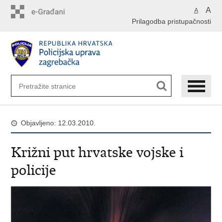
Preskoči
A
A
na
Prilagodba pristupačnosti
glavni
sadržaj
Objavljeno: 12.03.2010.
Križni put hrvatske vojske i
policije