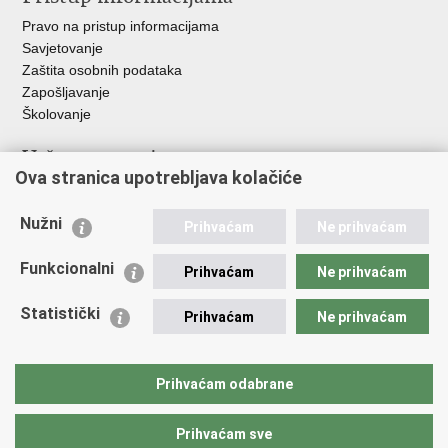
Pravo na pristup informacijama
Savjetovanje
Zaštita osobnih podataka
Zapošljavanje
Školovanje
Važne poveznice
Ova stranica upotrebljava kolačiće
Ministarstvo unutarnjih poslova
Sindikati
Nužni
Prihvaćam
Ne prihvaćam
Udruge
Dom zdravlja MUP-a
Funkcionalni
Prihvaćam
Ne prihvaćam
Policijska akademija
Muzej policije
Statistički
Prihvaćam
Ne prihvaćam
Zaklada policijske solidarnosti
Centar za forenzična ispitivanja, istraživanja i vještačenja "Ivan
Vučetić"
Prihvaćam odabrane
Policijske uprave
Prihvaćam sve