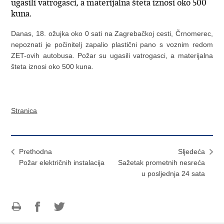
ugasili vatrogasci, a materijalna šteta iznosi oko 500
kuna.
Danas, 18. ožujka oko 0 sati na Zagrebačkoj cesti, Črnomerec,
nepoznati je počinitelj zapalio plastični pano s voznim redom
ZET-ovih autobusa. Požar su ugasili vatrogasci, a materijalna
šteta iznosi oko 500 kuna.
Stranica
Prethodna
Sljedeća
Požar električnih instalacija
Sažetak prometnih nesreća
u posljednja 24 sata
Ispiši
Podijeli
Podijeli