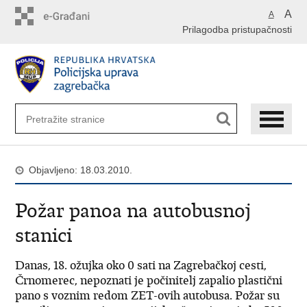
Preskoči
A
A
na
Prilagodba pristupačnosti
glavni
sadržaj
Objavljeno: 18.03.2010.
Požar panoa na autobusnoj
stanici
Danas, 18. ožujka oko 0 sati na Zagrebačkoj cesti,
Črnomerec, nepoznati je počinitelj zapalio plastični
pano s voznim redom ZET-ovih autobusa. Požar su