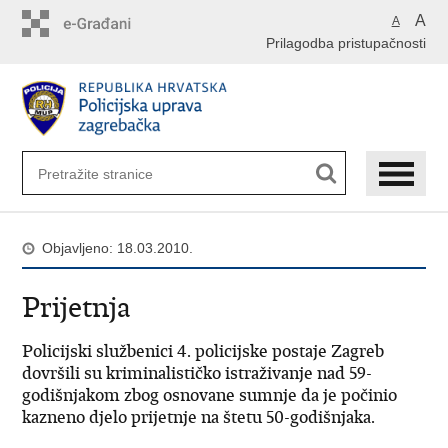
Preskoči
A
A
na
Prilagodba pristupačnosti
glavni
sadržaj
Objavljeno: 18.03.2010.
Prijetnja
Policijski službenici 4. policijske postaje Zagreb
dovršili su kriminalističko istraživanje nad 59-
godišnjakom zbog osnovane sumnje da je počinio
kazneno djelo prijetnje na štetu 50-godišnjaka.