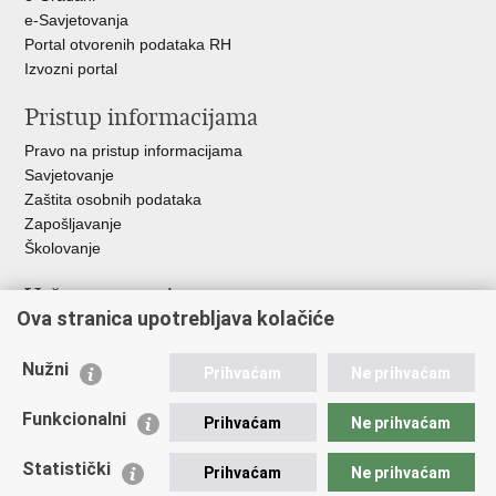
e-Savjetovanja
Portal otvorenih podataka RH
Izvozni portal
Pristup informacijama
Pravo na pristup informacijama
Savjetovanje
Zaštita osobnih podataka
Zapošljavanje
Školovanje
Važne poveznice
Ova stranica upotrebljava kolačiće
Ministarstvo unutarnjih poslova
Sindikati
Nužni
Prihvaćam
Ne prihvaćam
Udruge
Dom zdravlja MUP-a
Funkcionalni
Prihvaćam
Ne prihvaćam
Policijska akademija
Muzej policije
Statistički
Prihvaćam
Ne prihvaćam
Zaklada policijske solidarnosti