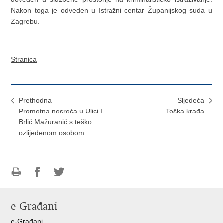
Nakon toga je odveden u Istražni centar Županijskog suda u
Zagrebu.
Stranica
Prethodna
Sljedeća
Prometna nesreća u Ulici I.
Teška krađa
Brlić Mažuranić s teško
ozlijeđenom osobom
Ispiši
Podijeli
Podijeli
stranicu
na
na
e-Građani
Facebooku
Twitteru
e-Građani