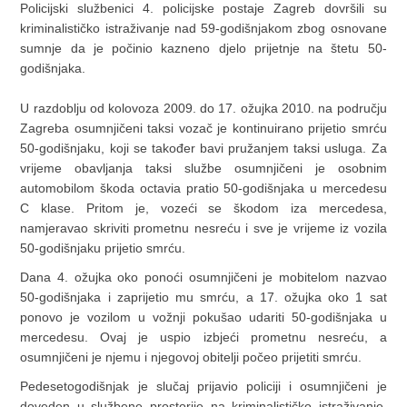
Policijski službenici 4. policijske postaje Zagreb dovršili su
kriminalističko istraživanje nad 59-godišnjakom zbog osnovane
sumnje da je počinio kazneno djelo prijetnje na štetu 50-
godišnjaka.
U razdoblju od kolovoza 2009. do 17. ožujka 2010. na području
Zagreba osumnjičeni taksi vozač je kontinuirano prijetio smrću
50-godišnjaku, koji se također bavi pružanjem taksi usluga. Za
vrijeme obavljanja taksi službe osumnjičeni je osobnim
automobilom škoda octavia pratio 50-godišnjaka u mercedesu
C klase. Pritom je, vozeći se škodom iza mercedesa,
namjeravao skriviti prometnu nesreću i sve je vrijeme iz vozila
50-godišnjaku prijetio smrću.
Dana 4. ožujka oko ponoći osumnjičeni je mobitelom nazvao
50-godišnjaka i zaprijetio mu smrću, a 17. ožujka oko 1 sat
ponovo je vozilom u vožnji pokušao udariti 50-godišnjaka u
mercedesu. Ovaj je uspio izbjeći prometnu nesreću, a
osumnjičeni je njemu i njegovoj obitelji počeo prijetiti smrću.
Pedesetogodišnjak je slučaj prijavio policiji i osumnjičeni je
doveden u službene prostorije na kriminalističko istraživanje.