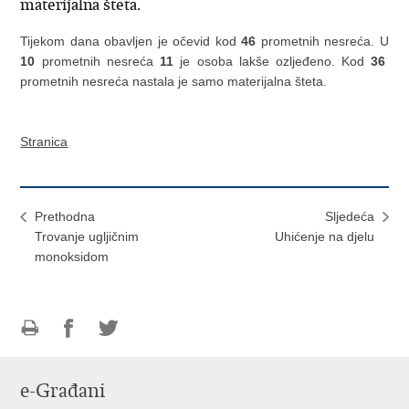
materijalna šteta.
Tijekom dana obavljen je očevid kod
46
prometnih nesreća. U
10
prometnih nesreća
11
je osoba lakše ozljeđeno. Kod
36
prometnih nesreća nastala je samo materijalna šteta.
Stranica
Prethodna
Sljedeća
Trovanje ugljičnim
Uhićenje na djelu
monoksidom
Ispiši
Podijeli
Podijeli
stranicu
na
na
e-Građani
Facebooku
Twitteru