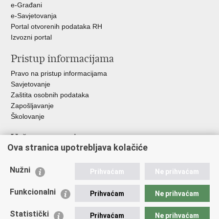
e-Građani
e-Savjetovanja
Portal otvorenih podataka RH
Izvozni portal
Pristup informacijama
Pravo na pristup informacijama
Savjetovanje
Zaštita osobnih podataka
Zapošljavanje
Školovanje
Važne poveznice
Ova stranica upotrebljava kolačiće
Ministarstvo unutarnjih poslova
Sindikati
Nužni
Prihvaćam
Ne prihvaćam
Udruge
Dom zdravlja MUP-a
Funkcionalni
Prihvaćam
Ne prihvaćam
Policijska akademija
Muzej policije
Statistički
Prihvaćam
Ne prihvaćam
Zaklada policijske solidarnosti