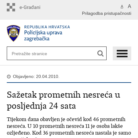
Preskoči
A
A
na
Prilagodba pristupačnosti
glavni
sadržaj
Objavljeno: 20.04.2010.
Sažetak prometnih nesreća u
posljednja 24 sata
Tijekom dana obavljen je očevid kod 46 prometnih
nesreća. U 10 prometnih nesreća 11 je osoba lakše
ozljeđeno. Kod 36 prometnih nesreća nastala je samo