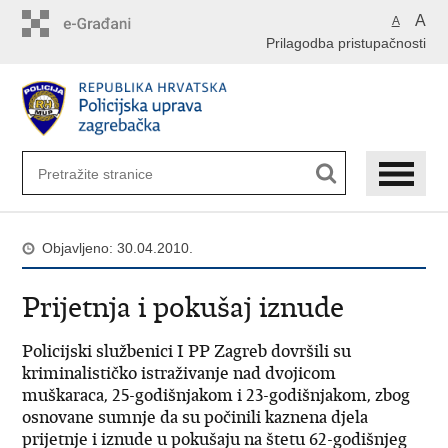
Preskoči
A
A
na
Prilagodba pristupačnosti
glavni
sadržaj
Objavljeno: 30.04.2010.
Prijetnja i pokušaj iznude
Policijski službenici I PP Zagreb dovršili su
kriminalističko istraživanje nad dvojicom
muškaraca, 25-godišnjakom i 23-godišnjakom, zbog
osnovane sumnje da su počinili kaznena djela
prijetnje i iznude u pokušaju na štetu 62-godišnjeg