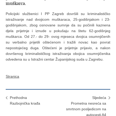
muškarca.
Policijski službenici I PP Zagreb dovršili su kriminalističko
istraživanje nad dvojicom muškaraca, 25-godišnjakom i 23-
godišnjakom, zbog osnovane sumnje da su počinili kaznena
djela prijetnje i iznude u pokušaju na štetu 62-godišnjeg
muškarca. Od 27.- do 29- ovog mjeseca dvojica osumnjičenih
su verbalno prijetili oštećenom i tražili novac kao povrat
nepostojećeg duga. Oštećeni je prijetnje prijavio, a nakon
dovršenog kriminalističkog istraživanja obojica osumnjičenika
odvedena su u Istražni centar Županijskog suda u Zagrebu.
Stranica
Prethodna
Sljedeća
Razbojnička krađa
Prometna nesreća sa
smrtnom posljedicom na
autocesti A4