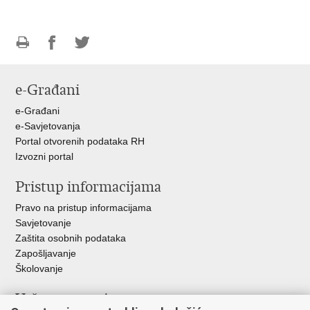
Ispiši
Podijeli
Podijeli
stranicu
na
na
e-Građani
Facebooku
Twitteru
e-Građani
e-Savjetovanja
Portal otvorenih podataka RH
Izvozni portal
Pristup informacijama
Pravo na pristup informacijama
Savjetovanje
Zaštita osobnih podataka
Zapošljavanje
Školovanje
Važne poveznice