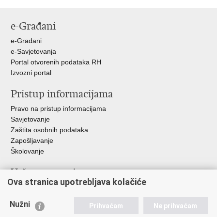
Ispiši
Podijeli
Podijeli
stranicu
na
na
e-Građani
Facebooku
Twitteru
e-Građani
e-Savjetovanja
Portal otvorenih podataka RH
Izvozni portal
Pristup informacijama
Pravo na pristup informacijama
Savjetovanje
Zaštita osobnih podataka
Zapošljavanje
Školovanje
Važne poveznice
Ova stranica upotrebljava kolačiće
Ministarstvo unutarnjih poslova
Sindikati
Nužni
Prihvaćam
Ne prihvaćam
Udruge