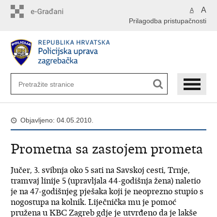
Preskoči
A
A
na
Prilagodba pristupačnosti
glavni
sadržaj
Objavljeno: 04.05.2010.
Prometna sa zastojem prometa
Jučer, 3. svibnja oko 5 sati na Savskoj cesti, Trnje,
tramvaj linije 5 (upravljala 44-godišnja žena) naletio
je na 47-godišnjeg pješaka koji je neoprezno stupio s
nogostupa na kolnik. Liječnička mu je pomoć
pružena u KBC Zagreb gdje je utvrđeno da je lakše