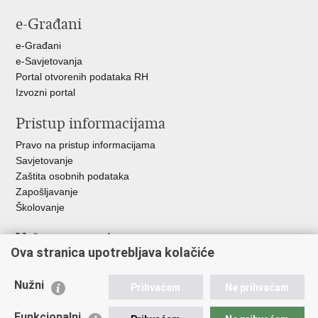
stranicu
na
na
e-Građani
Facebooku
Twitteru
e-Građani
e-Savjetovanja
Portal otvorenih podataka RH
Izvozni portal
Pristup informacijama
Pravo na pristup informacijama
Savjetovanje
Zaštita osobnih podataka
Zapošljavanje
Školovanje
Važne poveznice
Ova stranica upotrebljava kolačiće
Ministarstvo unutarnjih poslova
Sindikati
Nužni
Prihvaćam
Ne prihvaćam
Udruge
Dom zdravlja MUP-a
Funkcionalni