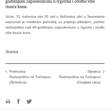
godišnjom zaposlenicom u trgovini i otuđio više
tisuća kuna.
Jučer, 31. kolovoza oko 20 sati u Selčinskoj ulici u Sesvetama
nepoznati je maskirani počinitelj, uz prijetnju pištoljem, počinio
razbojništvo nad 46-godišnjom zaposlenicom u trgovini i otuđio
više tisuća kuna.
Stranica
Prethodna
Sljedeća
Razbojništvo na Trešnjevci
Razbojništvo na Trešnjevci
(Štritofova)
(Ozaljska ulica)
Ispiši
Podijeli
Podijeli