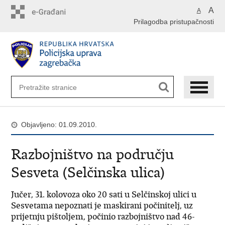
Preskoči
A
A
na
Prilagodba pristupačnosti
glavni
sadržaj
Objavljeno: 01.09.2010.
Razbojništvo na području
Sesveta (Selčinska ulica)
Jučer, 31. kolovoza oko 20 sati u Selčinskoj ulici u
Sesvetama nepoznati je maskirani počinitelj, uz
prijetnju pištoljem, počinio razbojništvo nad 46-