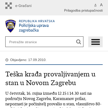
Preskoči
A
A
na
Prilagodba pristupačnosti
glavni
sadržaj
Objavljeno: 17.09.2010.
Teška krađa provaljivanjem u
stan u Novom Zagrebu
U četvrtak, 16. rujna između 12.15 i 14.30 sati na
području Novog Zagreba, Karamanov prilaz,
nepoznati je počinitelj provalio u stan, vlasništvo 80-