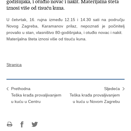
godišnjaka, i otuđio novac i nakit. Materijalna šteta
iznosi više od tisuću kuna.
U četvrtak, 16. rujna između 12.15 i 14.30 sati na području
Novog Zagreba, Karamanov prilaz, nepoznati je počinitelj
provalio u stan, vlasništvo 80-godišnjaka, i otuđio novac i nakit.
Materijalna šteta iznosi više od tisuću kuna.
Stranica
Prethodna
Sljedeća
Teška krađa provaljivanjem
Teška krađa provaljivanjem
u kuću u Centru
u kuću u Novom Zagrebu
Ispiši
Podijeli
Podijeli