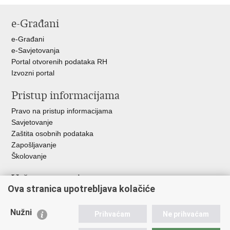
stranicu
na
na
e-Građani
Facebooku
Twitteru
e-Građani
e-Savjetovanja
Portal otvorenih podataka RH
Izvozni portal
Pristup informacijama
Pravo na pristup informacijama
Savjetovanje
Zaštita osobnih podataka
Zapošljavanje
Školovanje
Važne poveznice
Ova stranica upotrebljava kolačiće
Ministarstvo unutarnjih poslova
Sindikati
Nužni
Prihvaćam
Ne prihvaćam
Udruge
Dom zdravlja MUP-a