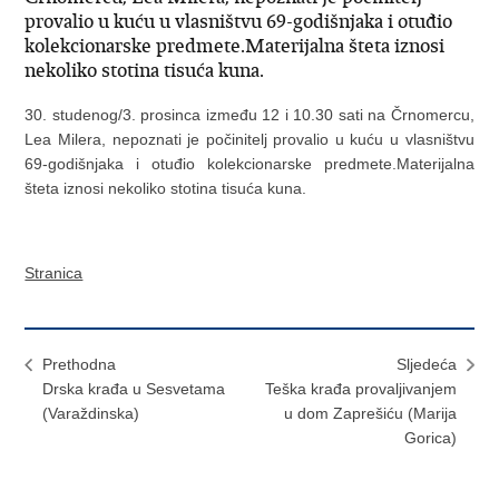
provalio u kuću u vlasništvu 69-godišnjaka i otuđio
kolekcionarske predmete.Materijalna šteta iznosi
nekoliko stotina tisuća kuna.
30. studenog/3. prosinca između 12 i 10.30 sati na Črnomercu,
Lea Milera, nepoznati je počinitelj provalio u kuću u vlasništvu
69-godišnjaka i otuđio kolekcionarske predmete.Materijalna
šteta iznosi nekoliko stotina tisuća kuna.
Stranica
Prethodna
Sljedeća
Drska krađa u Sesvetama
Teška krađa provaljivanjem
(Varaždinska)
u dom Zaprešiću (Marija
Gorica)