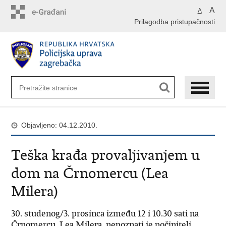
Preskoči
A
A
na
Prilagodba pristupačnosti
glavni
sadržaj
Objavljeno: 04.12.2010.
Teška krađa provaljivanjem u
dom na Črnomercu (Lea
Milera)
30. studenog/3. prosinca između 12 i 10.30 sati na
Črnomercu, Lea Milera, nepoznati je počinitelj