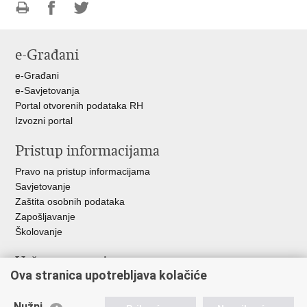
Ispiši
Podijeli
Podijeli
stranicu
na
na
e-Građani
Facebooku
Twitteru
e-Građani
e-Savjetovanja
Portal otvorenih podataka RH
Izvozni portal
Pristup informacijama
Pravo na pristup informacijama
Savjetovanje
Zaštita osobnih podataka
Zapošljavanje
Školovanje
Važne poveznice
Ova stranica upotrebljava kolačiće
Ministarstvo unutarnjih poslova
Sindikati
Nužni