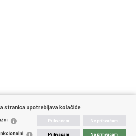
a stranica upotrebljava kolačiće
ažne poveznice
žni
Prihvaćam
Ne prihvaćam
istarstvo unutarnjih poslova
dikati
nkcionalni
Prihvaćam
Ne prihvaćam