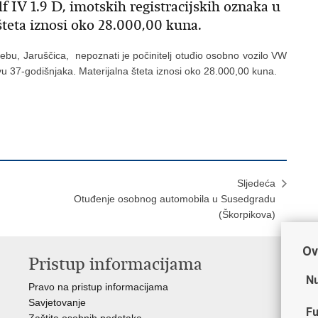
f IV 1.9 D, imotskih registracijskih oznaka u
 šteta iznosi oko 28.000,00 kuna.
ebu, Jaruščica, nepoznati je počinitelj otuđio osobno vozilo VW
štvu 37-godišnjaka. Materijalna šteta iznosi oko 28.000,00 kuna.
Sljedeća
Otuđenje osobnog automobila u Susedgradu
(Škorpikova)
Ov
Pristup informacijama
V
Nu
Pravo na pristup informacijama
Min
Savjetovanje
Sin
Fu