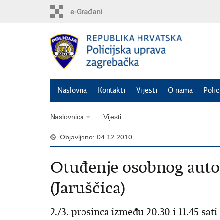
Preskoči
na
glavni
sadržaj
Naslovna
Kontakti
Vijesti
O nama
Polic
Naslovnica
Vijesti
Objavljeno: 04.12.2010.
Otuđenje osobnog aut
(Jaruščica)
2./3. prosinca između 20.30 i 11.45 sat