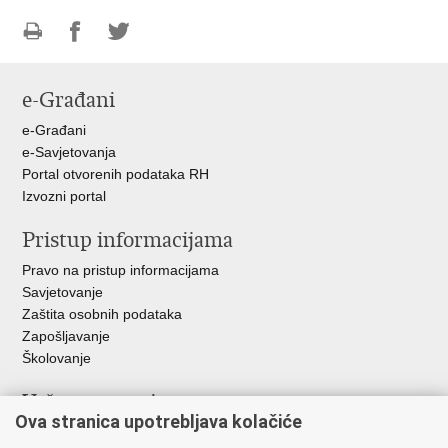
Ispiši
Podijeli
Podijeli
stranicu
na
na
e-Građani
Facebooku
Twitteru
e-Građani
e-Savjetovanja
Portal otvorenih podataka RH
Izvozni portal
Pristup informacijama
Pravo na pristup informacijama
Savjetovanje
Zaštita osobnih podataka
Zapošljavanje
Školovanje
Važne poveznice
Ova stranica upotrebljava kolačiće
Ministarstvo unutarnjih poslova