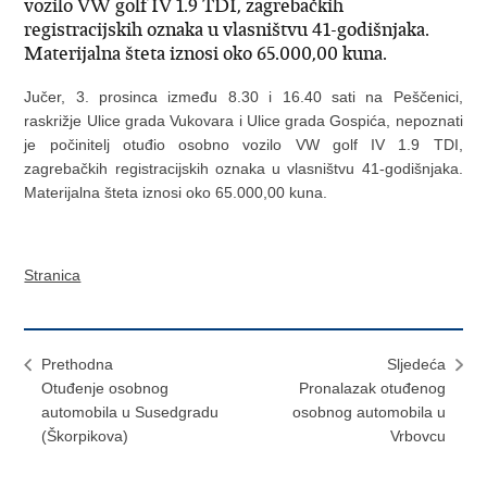
vozilo VW golf IV 1.9 TDI, zagrebačkih
registracijskih oznaka u vlasništvu 41-godišnjaka.
Materijalna šteta iznosi oko 65.000,00 kuna.
Jučer, 3. prosinca između 8.30 i 16.40 sati na Peščenici,
raskrižje Ulice grada Vukovara i Ulice grada Gospića, nepoznati
je počinitelj otuđio osobno vozilo VW golf IV 1.9 TDI,
zagrebačkih registracijskih oznaka u vlasništvu 41-godišnjaka.
Materijalna šteta iznosi oko 65.000,00 kuna.
Stranica
Prethodna
Sljedeća
Otuđenje osobnog
Pronalazak otuđenog
automobila u Susedgradu
osobnog automobila u
(Škorpikova)
Vrbovcu