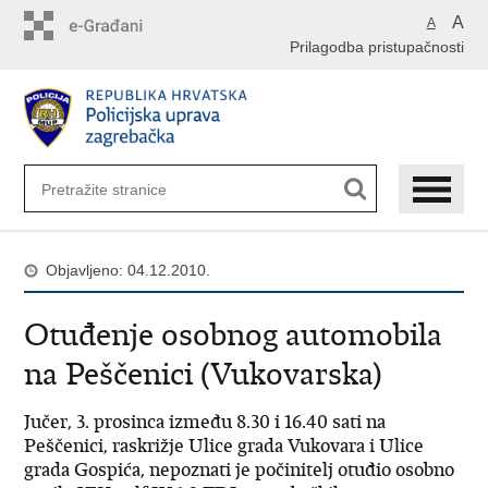
Preskoči
A
A
na
Prilagodba pristupačnosti
glavni
sadržaj
Objavljeno: 04.12.2010.
Otuđenje osobnog automobila
na Peščenici (Vukovarska)
Jučer, 3. prosinca između 8.30 i 16.40 sati na
Peščenici, raskrižje Ulice grada Vukovara i Ulice
grada Gospića, nepoznati je počinitelj otuđio osobno