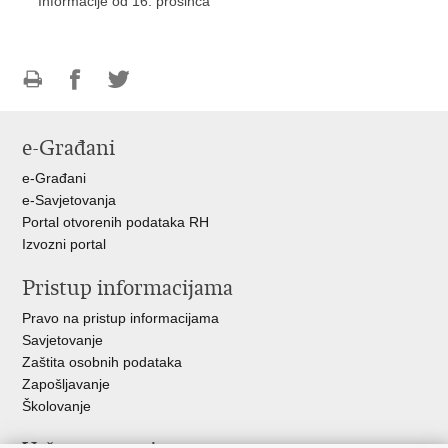
Informacije od 16. prosinca
Ispiši
Podijeli
Podijeli
stranicu
na
na
e-Građani
Facebooku
Twitteru
e-Građani
e-Savjetovanja
Portal otvorenih podataka RH
Izvozni portal
Pristup informacijama
Pravo na pristup informacijama
Savjetovanje
Zaštita osobnih podataka
Zapošljavanje
Školovanje