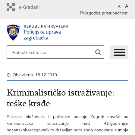
Preskoči
A
A
na
Prilagodba pristupačnosti
glavni
sadržaj
Objavljeno: 18.12.2010.
Kriminalističko istraživanje:
teške krađe
Policijski službenici I. policijske postaje Zagreb dovršili su
kriminalističko istraživanje nad 41-godišnjim
bosanskohercegovačkim državljaninom zbog osnovane sumnje