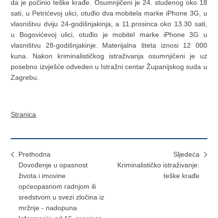
da je počinio teške krađe. Osumnjičeni je 24. studenog oko 18
sati, u Petrićevoj ulici, otuđio dva mobitela marke iPhone 3G, u
vlasništvu dviju 24-godišnjakinja, a 11.prosinca oko 13.30 sati,
u Bogovićevoj ulici, otuđio je mobitel marke iPhone 3G u
vlasništvu 28-godišnjakinje. Materijalna šteta iznosi 12 000
kuna. Nakon kriminalističkog istraživanja osumnjičeni je uz
posebno izvješće odveden u Istražni centar Županijskog suda u
Zagrebu.
Stranica
Prethodna
Sljedeća
Dovođenje u opasnost
Kriminalističko istraživanje:
života i imovine
teške krađe
općeopasnom radnjom ili
sredstvom u svezi zločina iz
mržnje - nadopuna