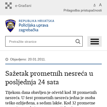
Preskoči
A
A
na
Prilagodba pristupačnosti
glavni
sadržaj
Objavljeno: 20.01.2011.
Sažetak prometnih nesreća u
posljednja 24 sata
Tijekom dana obavljen je očevid kod 38 prometnih
nesreća. U šest prometnih nesreća jedna je osoba
teško ozlijeđena, a sedam lakše. Kod 32 prometne