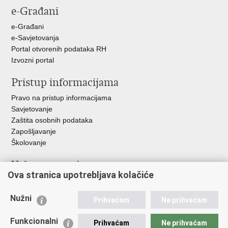
e-Građani
Facebooku
Twitteru
e-Građani
e-Savjetovanja
Portal otvorenih podataka RH
Izvozni portal
Pristup informacijama
Pravo na pristup informacijama
Savjetovanje
Zaštita osobnih podataka
Zapošljavanje
Školovanje
Važne poveznice
Ova stranica upotrebljava kolačiće
Ministarstvo unutarnjih poslova
Sindikati
Nužni
Prihvaćam
Ne prihvaćam
Udruge
Dom zdravlja MUP-a
Funkcionalni
Prihvaćam
Ne prihvaćam
Policijska akademija