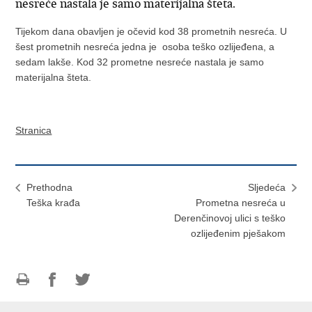
nesreće nastala je samo materijalna šteta.
Tijekom dana obavljen je očevid kod 38 prometnih nesreća. U
šest prometnih nesreća jedna je osoba teško ozlijeđena, a
sedam lakše. Kod 32 prometne nesreće nastala je samo
materijalna šteta.
Stranica
Prethodna
Sljedeća
Teška krađa
Prometna nesreća u
Derenčinovoj ulici s teško
ozlijeđenim pješakom
Ispiši
Podijeli
Podijeli
stranicu
na
na