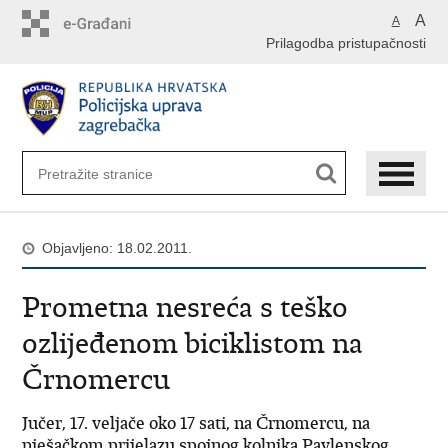
Preskoči
A
A
na
Prilagodba pristupačnosti
glavni
sadržaj
Objavljeno: 18.02.2011.
Prometna nesreća s teško
ozlijeđenom biciklistom na
Črnomercu
Jučer, 17. veljače oko 17 sati, na Črnomercu, na
pješačkom prijelazu spojnog kolnika Pavlenskog