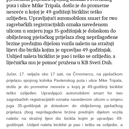
puta i ulice Mike Tripala, došlo je do prometne
nesreće u kojoj je 49-godišnji biciklist teško
ozlijeđen. Upravljajući automobilom smart for two
zagrebačkih registracijskih oznaka navedenom
ulicom u smjeru juga 35-godišnjak je dolaskom do
obilježenog pješačkog prijelaza zbog neprilagođene
brzine prednjim dijelom vozila naletio na stražnji
lijevi dio bicikla kojim je upravljao 49-godišnjak.
Uslijed naleta biciklist je pao i teško se ozlijedio, a
liječnička mu je pomoć pružena u KB Sveti Duh.
Jučer, 17. veljače oko 17 sati, na Črnomercu, na pješačkom
prijelazu spojnog kolnika Pavlenskog puta i ulice Mike Tripala,
došlo je do prometne nesreće u kojoj je 49-godišnji biciklist
teško ozlijeđen. Upravljajući automobilom smart for two
zagrebačkih registracijskih oznaka navedenom ulicom u smjeru
juga 35-godišnjak je dolaskom do obilježenog pješačkog
prijelaza zbog neprilagođene brzine prednjim dijelom vozila
naletio na stražnji lijevi dio bicikla kojim je upravljao 49-
godišnjak. Uslijed naleta biciklist je pao i teško se ozlijedio, a