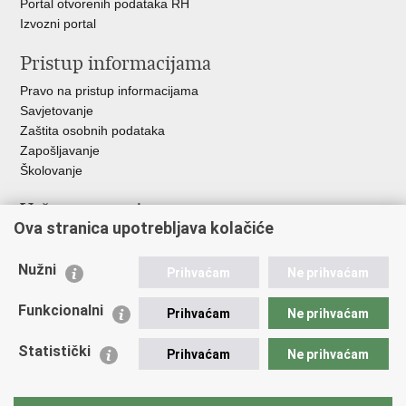
Portal otvorenih podataka RH
Izvozni portal
Pristup informacijama
Pravo na pristup informacijama
Savjetovanje
Zaštita osobnih podataka
Zapošljavanje
Školovanje
Važne poveznice
Ova stranica upotrebljava kolačiće
Ministarstvo unutarnjih poslova
Sindikati
Nužni
Prihvaćam
Ne prihvaćam
Udruge
Dom zdravlja MUP-a
Funkcionalni
Prihvaćam
Ne prihvaćam
Policijska akademija
Muzej policije
Statistički
Prihvaćam
Ne prihvaćam
Zaklada policijske solidarnosti
Centar za forenzična ispitivanja, istraživanja i vještačenja "Ivan
Vučetić"