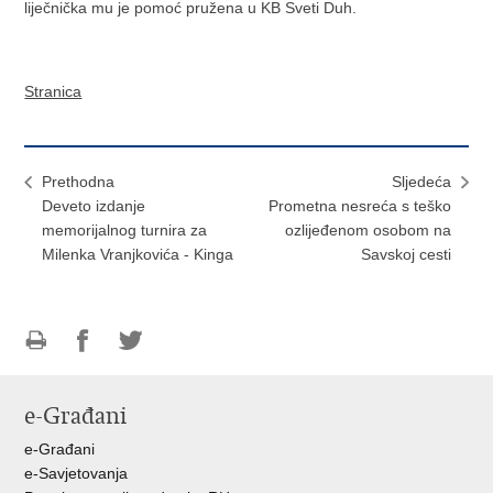
liječnička mu je pomoć pružena u KB Sveti Duh.
Stranica
Prethodna
Sljedeća
Deveto izdanje
Prometna nesreća s teško
memorijalnog turnira za
ozlijeđenom osobom na
Milenka Vranjkovića - Kinga
Savskoj cesti
Ispiši
Podijeli
Podijeli
stranicu
na
na
e-Građani
Facebooku
Twitteru
e-Građani
e-Savjetovanja