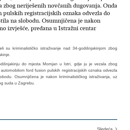
ala zbog neriješenih novčanih dugovanja. Onda
 pulskih registracijskih oznaka odvezla do
ila na slobodu. Osumnjičena je nakon
no izvješće, predana u Istražni centar
eli su kriminalističko istraživanje nad 34-godišnjakinjom zbog
kinje.
dišnjakinju do mjesta Momjan u Istri, gdje ju je vezala zbog
utomobilom ford fusion pulskih registracijskih oznaka odvezla
odu. Osumnjičena je nakon kriminalističkog istraživanja, uz
skog suda u Zagrebu.
Sljedeća