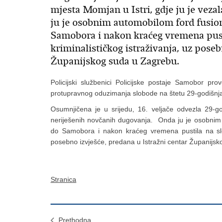
mjesta Momjan u Istri, gdje ju je vez
ju je osobnim automobilom ford fusion
Samobora i nakon kraćeg vremena pust
kriminalističkog istraživanja, uz poseb
Županijskog suda u Zagrebu.
Policijski službenici Policijske postaje Samobor prov
protupravnog oduzimanja slobode na štetu 29-godišnja
Osumnjičena je u srijedu, 16. veljače odvezla 29-go
neriješenih novčanih dugovanja. Onda ju je osobnim a
do Samobora i nakon kraćeg vremena pustila na slob
posebno izvješće, predana u Istražni centar Županij
Stranica
Prethodna