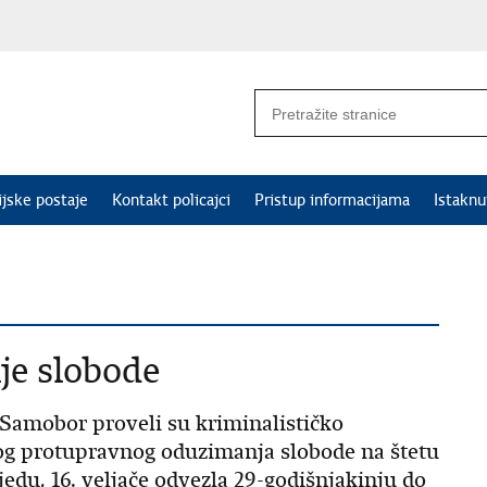
ijske postaje
Kontakt policajci
Pristup informacijama
Istakn
e slobode
e Samobor proveli su kriminalističko
bog protupravnog oduzimanja slobode na štetu
jedu, 16. veljače odvezla 29-godišnjakinju do