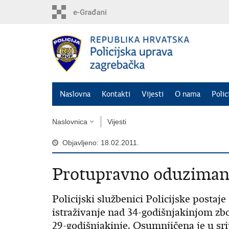
Preskoči
na
glavni
sadržaj
Naslovna
Kontakti
Vijesti
O nama
Polic
Naslovnica
Vijesti
Objavljeno: 18.02.2011.
Protupravno oduzimanj
Policijski službenici Policijske postaj
istraživanje nad 34-godišnjakinjom z
29-godišnjakinje. Osumnjičena je u sri