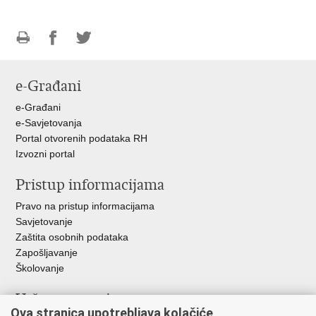
Ispiši
Podijeli
Podijeli
stranicu
na
na
e-Građani
Facebooku
Twitteru
e-Građani
e-Savjetovanja
Portal otvorenih podataka RH
Izvozni portal
Pristup informacijama
Pravo na pristup informacijama
Savjetovanje
Zaštita osobnih podataka
Zapošljavanje
Školovanje
Važne poveznice
Ova stranica upotrebljava kolačiće