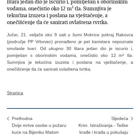
litara jedan dio je iscurio i, pomiješan s oborinskim
vodama, onečistio oko 12 m² tla. Sumnjiva je
tekućina izuzeta i poslana na vještačenje, a
onečišćenje tla će sanirati ovlaštena tvrtka.
Jučer, 21. veljače oko 9 sati u šumi Mokrice pokraj Rakovca
(područje PP Vrbovec) pronađeno je pet kanistara nepoznate
smolaste tvari. Od ukupno 30 litara jedan dio je iscurio i,
pomiješan s oborinskim vodama, onečistio oko 12 m² tla.
Sumnjiva je tekućina izuzeta i poslana na vještačenje, a
onečišćenje tla će sanirati ovlaštena tvrtka.
Stranica
Prethodna
Sljedeća
Dvije mrtve osobe u požaru
Krim. Istraživanja - Teške
kuće na Bijeniku Malom
krađe i krađa u pokušaju