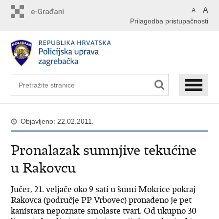
Preskoči
A
A
na
Prilagodba pristupačnosti
glavni
sadržaj
Objavljeno: 22.02.2011.
Pronalazak sumnjive tekućine
u Rakovcu
Jučer, 21. veljače oko 9 sati u šumi Mokrice pokraj
Rakovca (područje PP Vrbovec) pronađeno je pet
kanistara nepoznate smolaste tvari. Od ukupno 30