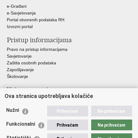
e-Građani
e-Savjetovanja
Portal otvorenih podataka RH
Izvozni portal
Pristup informacijama
Pravo na pristup informacijama
Savjetovanje
Zaštita osobnih podataka
Zapošljavanje
Školovanje
Važne poveznice
Ova stranica upotrebljava kolačiće
Ministarstvo unutarnjih poslova
Sindikati
Nužni
Prihvaćam
Ne prihvaćam
Udruge
Dom zdravlja MUP-a
Funkcionalni
Prihvaćam
Ne prihvaćam
Policijska akademija
Muzej policije
Statistički