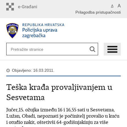
Preskoči
A
A
na
Prilagodba pristupačnosti
glavni
sadržaj
Objavljeno: 16.03.2011.
Teška krađa provaljivanjem u
Sesvetama
Jučer,15. ožujka između 16 i 16,55 sati u Sesvetama,
Lužan, Obadi, nepoznati je počinitelj provalio u kuću
i otuđio nakit, oštetivši 64-godišnjakinju za više