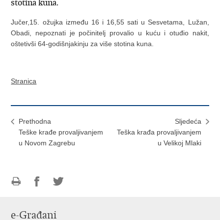
stotina kuna.
Jučer,15. ožujka između 16 i 16,55 sati u Sesvetama, Lužan,
Obadi, nepoznati je počinitelj provalio u kuću i otuđio nakit,
oštetivši 64-godišnjakinju za više stotina kuna.
Stranica
Prethodna
Sljedeća
Teške krađe provaljivanjem
Teška krađa provaljivanjem
u Novom Zagrebu
u Velikoj Mlaki
Ispiši
Podijeli
Podijeli
stranicu
na
na
e-Građani
Facebooku
Twitteru