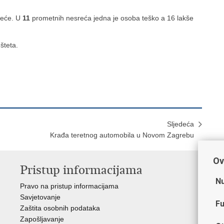
reće. U
11
prometnih nesreća jedna je osoba teško a 16 lakše
šteta.
Sljedeća
Krađa teretnog automobila u Novom Zagrebu
Ov
Pristup informacijama
V
Nu
Pravo na pristup informacijama
Min
Savjetovanje
Sin
Fu
Zaštita osobnih podataka
Ud
Zapošljavanje
Dom