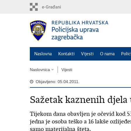
Preskoči
na
glavni
sadržaj
Naslovna
Kontakti
Vijesti
O nama
Polic
Naslovnica
Vijesti
Objavljeno: 05.04.2011.
Sažetak kaznenih djela 
Tijekom dana obavljen je očevid kod 
jedna je osoba teško a 16 lakše ozlije
samo materijalna šteta.