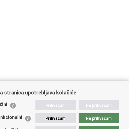
a stranica upotrebljava kolačiće
ažne poveznice
žni
Prihvaćam
Ne prihvaćam
istarstvo unutarnjih poslova
dikati
nkcionalni
Prihvaćam
Ne prihvaćam
ruge
 zdravlja MUP-a