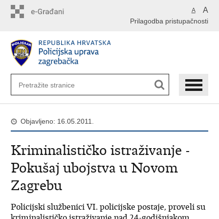
Preskoči
A
A
na
Prilagodba pristupačnosti
glavni
sadržaj
Objavljeno: 16.05.2011.
Kriminalističko istraživanje -
Pokušaj ubojstva u Novom
Zagrebu
Policijski službenici VI. policijske postaje, proveli su
kriminalističko istraživanje nad 24-godišnjakom,