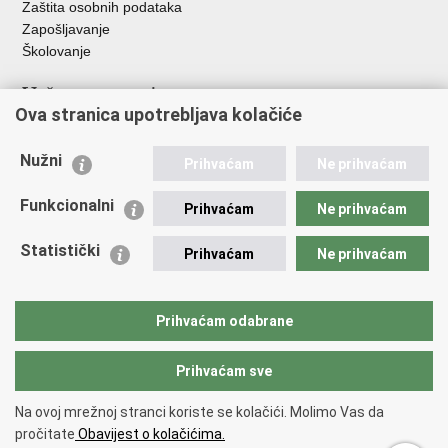
Zaštita osobnih podataka
Zapošljavanje
Školovanje
Važne poveznice
Ova stranica upotrebljava kolačiće
Ministarstvo unutarnjih poslova
Sindikati
Nužni
Prihvaćam
Ne prihvaćam
Udruge
Dom zdravlja MUP-a
Funkcionalni
Prihvaćam
Ne prihvaćam
Policijska akademija
Muzej policije
Statistički
Prihvaćam
Ne prihvaćam
Zaklada policijske solidarnosti
Centar za forenzična ispitivanja, istraživanja i vještačenja "Ivan
Vučetić"
Prihvaćam odabrane
Policijske uprave
Prihvaćam sve
Povratak na vrh
Na ovoj mrežnoj stranci koriste se kolačići. Molimo Vas da
Copyright © 2026 Policijska uprava zagrebačka.
Uvjeti korištenja
.
Izjava o
pročitate
Obavijest o kolačićima.
pristupačnosti
.