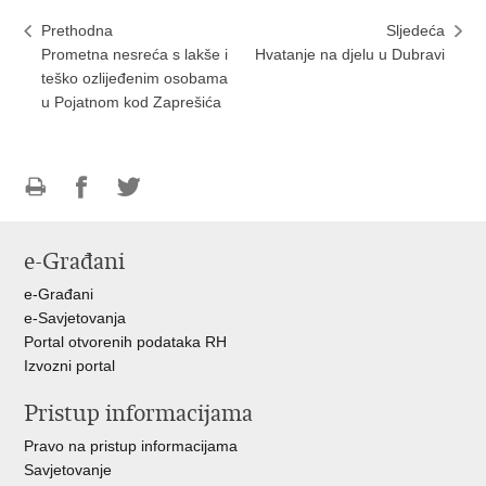
Prethodna
Sljedeća
Prometna nesreća s lakše i
Hvatanje na djelu u Dubravi
teško ozlijeđenim osobama
u Pojatnom kod Zaprešića
Ispiši
Podijeli
Podijeli
stranicu
na
na
e-Građani
Facebooku
Twitteru
e-Građani
e-Savjetovanja
Portal otvorenih podataka RH
Izvozni portal
Pristup informacijama
Pravo na pristup informacijama
Savjetovanje