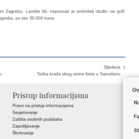
 Zagrebu, Lanište bb, nepoznati je počinitelj otuđio vw golf,
 Zagreba, za oko 30.000 kuna.
Sljedeća
u
Teška krađa zbog visine štete u Samoboru
Ov
Pristup informacijama
V
Nu
Pravo na pristup informacijama
Min
Savjetovanje
Sin
Fu
Zaštita osobnih podataka
Ud
Zapošljavanje
Dom
St
Školovanje
Pol