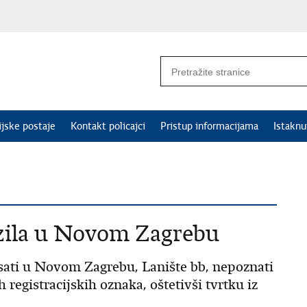
ijske postaje
Kontakt policajci
Pristup informacijama
Istakn
zila u Novom Zagrebu
0 sati u Novom Zagrebu, Lanište bb, nepoznati
h registracijskih oznaka, oštetivši tvrtku iz