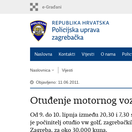
Preskoči
na
glavni
sadržaj
Naslovna
Kontakti
Vijesti
O nama
Polic
Naslovnica
Vijesti
Objavljeno: 11.06.2011.
Otuđenje motornog vo
Od 9. do 10. lipnja između 20,30 i 7,3
je počinitelj otuđio vw golf, zagrebački
Zagreba, za oko 30.000 kuna.