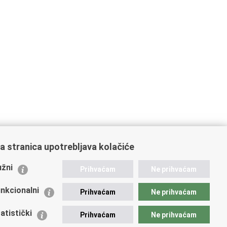
a stranica upotrebljava kolačiće
ažne poveznice
žni
Prihvaćam
Ne prihvaćam
istarstvo unutarnjih poslova
dikati
nkcionalni
Prihvaćam
Ne prihvaćam
ruge
 zdravlja MUP-a
atistički
Prihvaćam
Ne prihvaćam
icijska akademija