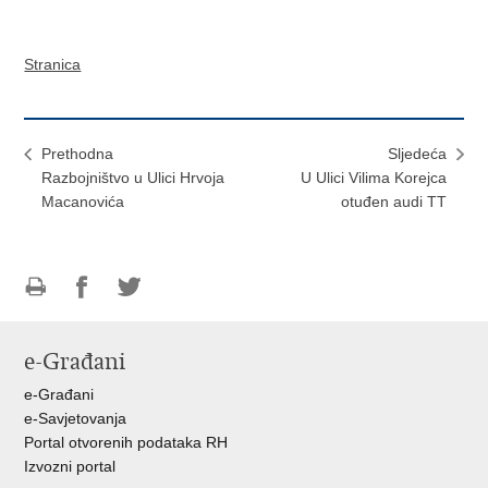
Stranica
Prethodna
Sljedeća
Razbojništvo u Ulici Hrvoja
U Ulici Vilima Korejca
Macanovića
otuđen audi TT
Ispiši
Podijeli
Podijeli
stranicu
na
na
e-Građani
Facebooku
Twitteru
e-Građani
e-Savjetovanja
Portal otvorenih podataka RH
Izvozni portal