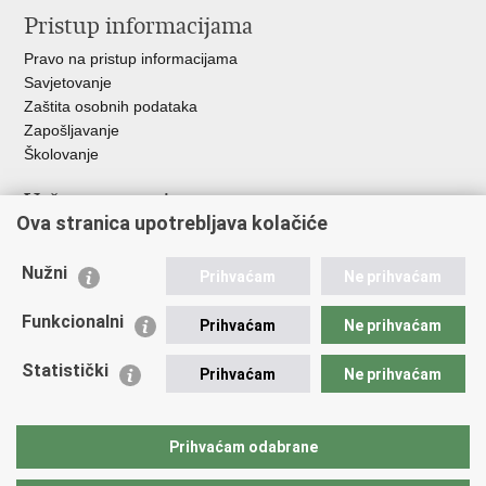
Pristup informacijama
Pravo na pristup informacijama
Savjetovanje
Zaštita osobnih podataka
Zapošljavanje
Školovanje
Važne poveznice
Ova stranica upotrebljava kolačiće
Ministarstvo unutarnjih poslova
Sindikati
Nužni
Prihvaćam
Ne prihvaćam
Udruge
Dom zdravlja MUP-a
Funkcionalni
Prihvaćam
Ne prihvaćam
Policijska akademija
Muzej policije
Statistički
Prihvaćam
Ne prihvaćam
Zaklada policijske solidarnosti
Centar za forenzična ispitivanja, istraživanja i vještačenja "Ivan
Vučetić"
Prihvaćam odabrane
Policijske uprave