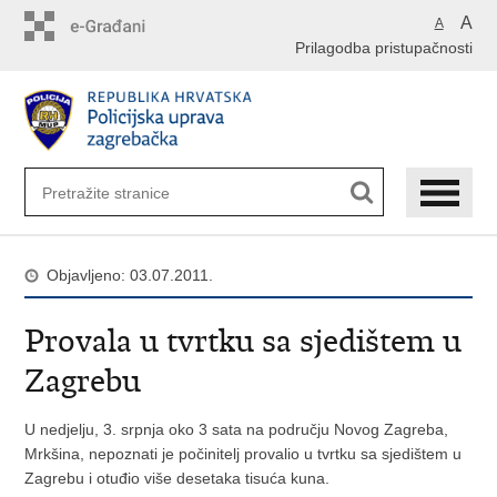
Preskoči
A
A
na
Prilagodba pristupačnosti
glavni
sadržaj
Objavljeno: 03.07.2011.
Provala u tvrtku sa sjedištem u
Zagrebu
U nedjelju, 3. srpnja oko 3 sata na području Novog Zagreba,
Mrkšina, nepoznati je počinitelj provalio u tvrtku sa sjedištem u
Zagrebu i otuđio više desetaka tisuća kuna.