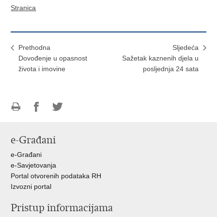
Stranica
Prethodna
Sljedeća
Dovođenje u opasnost
Sažetak kaznenih djela u
života i imovine
posljednja 24 sata
Ispiši
Podijeli
Podijeli
stranicu
na
na
e-Građani
Facebooku
Twitteru
e-Građani
e-Savjetovanja
Portal otvorenih podataka RH
Izvozni portal
Pristup informacijama