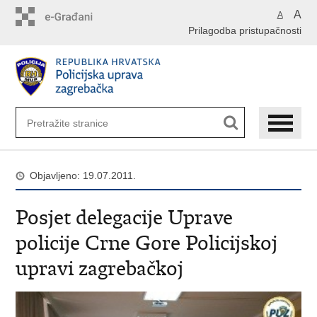
Preskoči
A
A
na
Prilagodba pristupačnosti
glavni
sadržaj
Objavljeno: 19.07.2011.
Posjet delegacije Uprave
policije Crne Gore Policijskoj
upravi zagrebačkoj