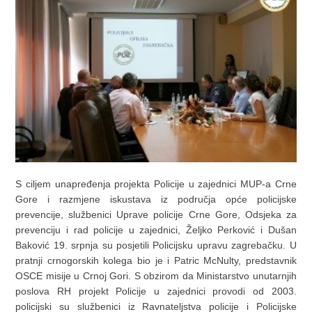
S ciljem unapređenja projekta Policije u zajednici MUP-a Crne
Gore i razmjene iskustava iz područja opće policijske
prevencije, službenici Uprave policije Crne Gore, Odsjeka za
prevenciju i rad policije u zajednici, Željko Perković i Dušan
Baković 19. srpnja su posjetili Policijsku upravu zagrebačku. U
pratnji crnogorskih kolega bio je i Patric McNulty, predstavnik
OSCE misije u Crnoj Gori. S obzirom da Ministarstvo unutarnjih
poslova RH projekt Policije u zajednici provodi od 2003.
policijski su službenici iz Ravnateljstva policije i Policijske