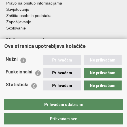
Pravo na pristup informacijama
Savjetovanje
Zaštita osobnih podataka
Zapošljavanje
Školovanje
Važne poveznice
Ova stranica upotrebljava kolačiće
Ministarstvo unutarnjih poslova
Sindikati
Nužni
Prihvaćam
Ne prihvaćam
Udruge
Dom zdravlja MUP-a
Funkcionalni
Prihvaćam
Ne prihvaćam
Policijska akademija
Muzej policije
Statistički
Prihvaćam
Ne prihvaćam
Zaklada policijske solidarnosti
Centar za forenzična ispitivanja, istraživanja i vještačenja "Ivan
Vučetić"
Prihvaćam odabrane
Policijske uprave
Prihvaćam sve
Povratak na vrh