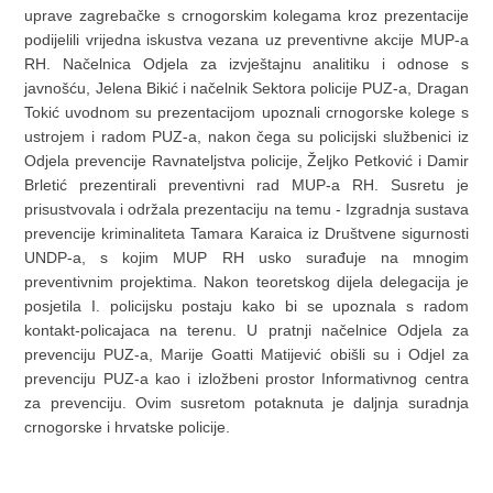
uprave zagrebačke s crnogorskim kolegama kroz prezentacije
podijelili vrijedna iskustva vezana uz preventivne akcije MUP-a
RH. Načelnica Odjela za izvještajnu analitiku i odnose s
javnošću, Jelena Bikić i načelnik Sektora policije PUZ-a, Dragan
Tokić uvodnom su prezentacijom upoznali crnogorske kolege s
ustrojem i radom PUZ-a, nakon čega su policijski službenici iz
Odjela prevencije Ravnateljstva policije, Željko Petković i Damir
Brletić prezentirali preventivni rad MUP-a RH. Susretu je
prisustvovala i održala prezentaciju na temu - Izgradnja sustava
prevencije kriminaliteta Tamara Karaica iz Društvene sigurnosti
UNDP-a, s kojim MUP RH usko surađuje na mnogim
preventivnim projektima. Nakon teoretskog dijela delegacija je
posjetila I. policijsku postaju kako bi se upoznala s radom
kontakt-policajaca na terenu. U pratnji načelnice Odjela za
prevenciju PUZ-a, Marije Goatti Matijević obišli su i Odjel za
prevenciju PUZ-a kao i izložbeni prostor Informativnog centra
za prevenciju. Ovim susretom potaknuta je daljnja suradnja
crnogorske i hrvatske policije.