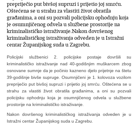
prepriječio put bivšoj supruzi i prijetio joj smrću.
Oštećena se u strahu za vlastiti život obratila
građanima, a oni su pozvali policijsku ophodnju koja
je osumnjičenog odvela u službene prostorije na
kriminalističko istraživanje.Nakon dovršenog
kriminalističkog istraživanja odveden je u Istražni
centar Županijskog suda u Zagrebu.
Policijski službenici 2. policijske postaje dovršili su
kriminalističko istraživanje nad 40-godišnjim muškarcem zbog
osnovane sumnje da je počinio kazneno djelo prijetnje na štetu
39-godišnje bivše supruge. Osumnjičeni je 1. kolovoza vozilom
prepriječio put bivšoj supruzi i prijetio joj smrću. Oštećena se u
strahu za vlastiti život obratila građanima, a oni su pozvali
policijsku ophodnju koja je osumnjičenog odvela u službene
prostorije na kriminalističko istraživanje.
Nakon dovršenog kriminalističkog istraživanja odveden je u
Istražni centar Županijskog suda u Zagrebu.