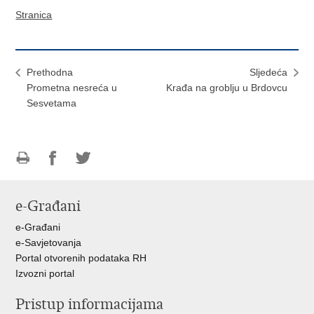
Stranica
Prethodna
Sljedeća
Prometna nesreća u
Krađa na groblju u Brdovcu
Sesvetama
Ispiši
Podijeli
Podijeli
stranicu
na
na
e-Građani
Facebooku
Twitteru
e-Građani
e-Savjetovanja
Portal otvorenih podataka RH
Izvozni portal
Pristup informacijama