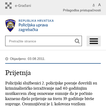
Preskoči
A
A
na
Prilagodba pristupačnosti
glavni
sadržaj
Objavljeno: 03.08.2011.
Prijetnja
Policijski službenici 2. policijske postaje dovršili su
kriminalističko istraživanje nad 40-godišnjim
muškarcem zbog osnovane sumnje da je počinio
kazneno djelo prijetnje na štetu 39-godišnje bivše
supruge. Osumnjičeni je 1. kolovoza vozilom