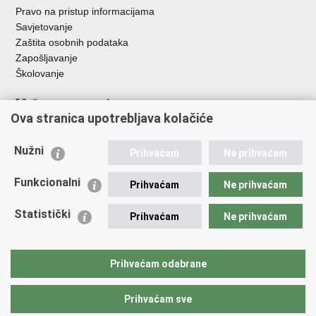
Pravo na pristup informacijama
Savjetovanje
Zaštita osobnih podataka
Zapošljavanje
Školovanje
Važne poveznice
Ova stranica upotrebljava kolačiće
Ministarstvo unutarnjih poslova
Sindikati
Nužni
Prihvaćam
Ne prihvaćam
Udruge
Dom zdravlja MUP-a
Funkcionalni
Prihvaćam
Ne prihvaćam
Policijska akademija
Muzej policije
Statistički
Prihvaćam
Ne prihvaćam
Zaklada policijske solidarnosti
Centar za forenzična ispitivanja, istraživanja i vještačenja "Ivan
Vučetić"
Prihvaćam odabrane
Policijske uprave
Prihvaćam sve