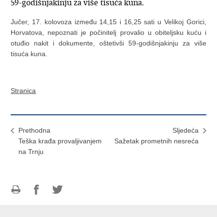
59-godišnjakinju za više tisuća kuna.
Jučer, 17. kolovoza između 14,15 i 16,25 sati u Velikoj Gorici,
Horvatova, nepoznati je počinitelj provalio u obiteljsku kuću i
otuđio nakit i dokumente, oštetivši 59-godišnjakinju za više
tisuća kuna.
Stranica
Prethodna
Sljedeća
Teška krađa provaljivanjem
Sažetak prometnih nesreća
na Trnju
Ispiši
Podijeli
Podijeli
stranicu
na
na