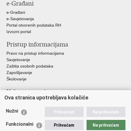
e-Građani
Facebooku
Twitteru
e-Građani
e-Savjetovanja
Portal otvorenih podataka RH
Izvozni portal
Pristup informacijama
Pravo na pristup informacijama
Savjetovanje
Zaštita osobnih podataka
Zapošljavanje
Školovanje
Važne poveznice
Ova stranica upotrebljava kolačiće
Ministarstvo unutarnjih poslova
Sindikati
Nužni
Prihvaćam
Ne prihvaćam
Udruge
Dom zdravlja MUP-a
Funkcionalni
Prihvaćam
Ne prihvaćam
Policijska akademija