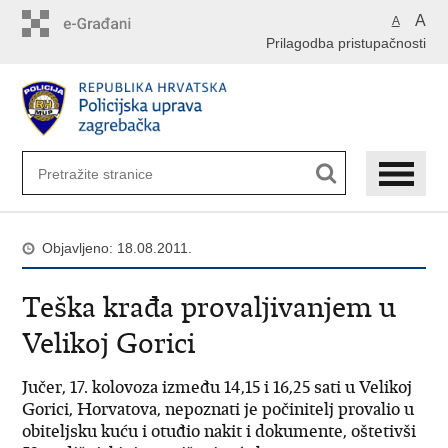
Preskoči
A
A
na
Prilagodba pristupačnosti
glavni
sadržaj
Objavljeno: 18.08.2011.
Teška krađa provaljivanjem u
Velikoj Gorici
Jučer, 17. kolovoza između 14,15 i 16,25 sati u Velikoj
Gorici, Horvatova, nepoznati je počinitelj provalio u
obiteljsku kuću i otuđio nakit i dokumente, oštetivši