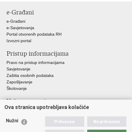
stranicu
na
na
e-Građani
Facebooku
Twitteru
e-Građani
e-Savjetovanja
Portal otvorenih podataka RH
Izvozni portal
Pristup informacijama
Pravo na pristup informacijama
Savjetovanje
Zaštita osobnih podataka
Zapošljavanje
Školovanje
Važne poveznice
Ova stranica upotrebljava kolačiće
Ministarstvo unutarnjih poslova
Sindikati
Nužni
Prihvaćam
Ne prihvaćam
Udruge
Dom zdravlja MUP-a