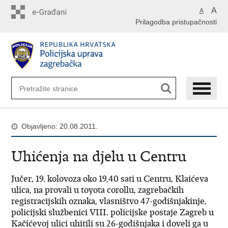
Preskoči
A
A
na
Prilagodba pristupačnosti
glavni
sadržaj
Objavljeno: 20.08.2011.
Uhićenja na djelu u Centru
Jučer, 19. kolovoza oko 19,40 sati u Centru, Klaićeva
ulica, na provali u toyota corollu, zagrebačkih
registracijskih oznaka, vlasništvo 47-godišnjakinje,
policijski službenici VIII. policijske postaje Zagreb u
Kačićevoj ulici uhitili su 26-godišnjaka i doveli ga u