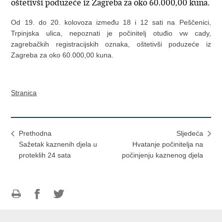
oštetivši poduzeće iz Zagreba za oko 60.000,00 kuna.
Od 19. do 20. kolovoza između 18 i 12 sati na Peščenici,
Trpinjska ulica, nepoznati je počinitelj otuđio vw cady,
zagrebačkih registracijskih oznaka, oštetivši poduzeće iz
Zagreba za oko 60.000,00 kuna.
Stranica
Prethodna
Sljedeća
Sažetak kaznenih djela u
Hvatanje počinitelja na
proteklih 24 sata
počinjenju kaznenog djela
Ispiši
Podijeli
Podijeli
stranicu
na
na