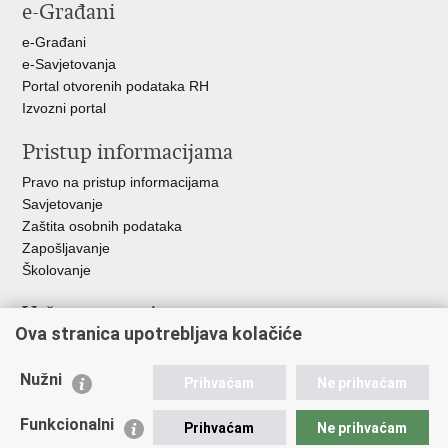
e-Građani
Facebooku
Twitteru
e-Građani
e-Savjetovanja
Portal otvorenih podataka RH
Izvozni portal
Pristup informacijama
Pravo na pristup informacijama
Savjetovanje
Zaštita osobnih podataka
Zapošljavanje
Školovanje
Važne poveznice
Ova stranica upotrebljava kolačiće
Ministarstvo unutarnjih poslova
Sindikati
Nužni
Prihvaćam
Ne prihvaćam
Udruge
Dom zdravlja MUP-a
Funkcionalni
Prihvaćam
Ne prihvaćam
Policijska akademija