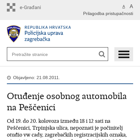
Preskoči
A
A
na
Prilagodba pristupačnosti
glavni
sadržaj
Objavljeno: 21.08.2011.
Otuđenje osobnog automobila
na Peščenici
Od 19. do 20. kolovoza između 18 i 12 sati na
Peščenici, Trpinjska ulica, nepoznati je počinitelj
otuđio vw cady, zagrebačkih registracijskih oznaka,