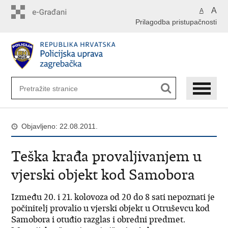
Preskoči
A
A
na
Prilagodba pristupačnosti
glavni
sadržaj
Objavljeno: 22.08.2011.
Teška krađa provaljivanjem u
vjerski objekt kod Samobora
Između 20. i 21. kolovoza od 20 do 8 sati nepoznati je
počinitelj provalio u vjerski objekt u Otruševcu kod
Samobora i otuđio razglas i obredni predmet.