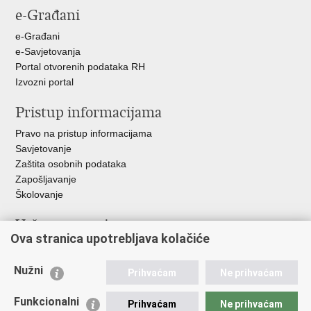
e-Građani
Facebooku
Twitteru
e-Građani
e-Savjetovanja
Portal otvorenih podataka RH
Izvozni portal
Pristup informacijama
Pravo na pristup informacijama
Savjetovanje
Zaštita osobnih podataka
Zapošljavanje
Školovanje
Važne poveznice
Ova stranica upotrebljava kolačiće
Ministarstvo unutarnjih poslova
Sindikati
Nužni
Prihvaćam
Ne prihvaćam
Udruge
Dom zdravlja MUP-a
Funkcionalni
Prihvaćam
Ne prihvaćam
Policijska akademija