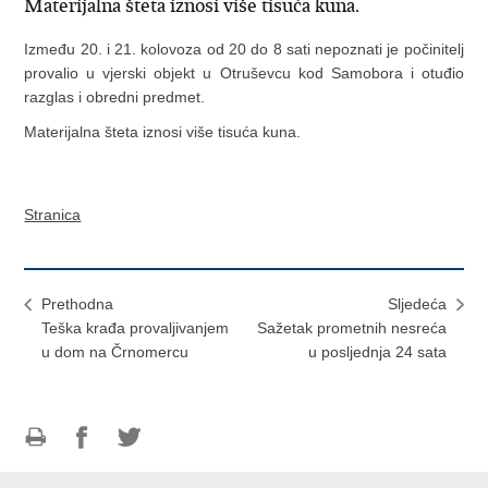
Materijalna šteta iznosi više tisuća kuna.
Između 20. i 21. kolovoza od 20 do 8 sati nepoznati je počinitelj
provalio u vjerski objekt u Otruševcu kod Samobora i otuđio
razglas i obredni predmet.
Materijalna šteta iznosi više tisuća kuna.
Stranica
Prethodna
Sljedeća
Teška krađa provaljivanjem
Sažetak prometnih nesreća
u dom na Črnomercu
u posljednja 24 sata
Ispiši
Podijeli
Podijeli
stranicu
na
na