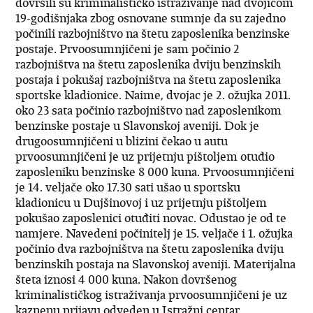
dovršili su kriminalističko istraživanje nad dvojicom
19-godišnjaka zbog osnovane sumnje da su zajedno
počinili razbojništvo na štetu zaposlenika benzinske
postaje. Prvoosumnjičeni je sam počinio 2
razbojništva na štetu zaposlenika dviju benzinskih
postaja i pokušaj razbojništva na štetu zaposlenika
sportske kladionice. Naime, dvojac je 2. ožujka 2011.
oko 23 sata počinio razbojništvo nad zaposlenikom
benzinske postaje u Slavonskoj aveniji. Dok je
drugoosumnjičeni u blizini čekao u autu
prvoosumnjičeni je uz prijetnju pištoljem otuđio
zaposleniku benzinske 8 000 kuna. Prvoosumnjičeni
je 14. veljače oko 17.30 sati ušao u sportsku
kladionicu u Dujšinovoj i uz prijetnju pištoljem
pokušao zaposlenici otuđiti novac. Odustao je od te
namjere. Navedeni počinitelj je 15. veljače i 1. ožujka
počinio dva razbojništva na štetu zaposlenika dviju
benzinskih postaja na Slavonskoj aveniji. Materijalna
šteta iznosi 4 000 kuna. Nakon dovršenog
kriminalističkog istraživanja prvoosumnjičeni je uz
kaznenu prijavu odveden u Istražni centar