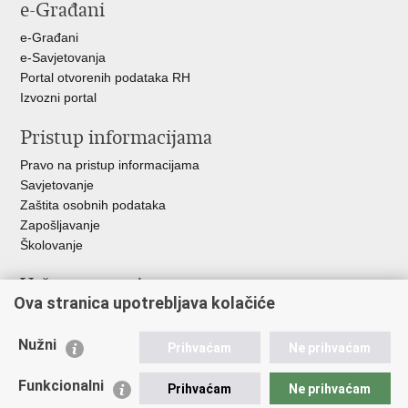
e-Građani
Facebooku
Twitteru
e-Građani
e-Savjetovanja
Portal otvorenih podataka RH
Izvozni portal
Pristup informacijama
Pravo na pristup informacijama
Savjetovanje
Zaštita osobnih podataka
Zapošljavanje
Školovanje
Važne poveznice
Ova stranica upotrebljava kolačiće
Ministarstvo unutarnjih poslova
Sindikati
Nužni
Prihvaćam
Ne prihvaćam
Udruge
Dom zdravlja MUP-a
Funkcionalni
Prihvaćam
Ne prihvaćam
Policijska akademija