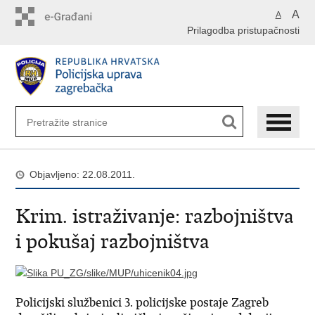
Preskoči
A
A
na
Prilagodba pristupačnosti
glavni
sadržaj
Objavljeno: 22.08.2011.
Krim. istraživanje: razbojništva
i pokušaj razbojništva
Policijski službenici 3. policijske postaje Zagreb