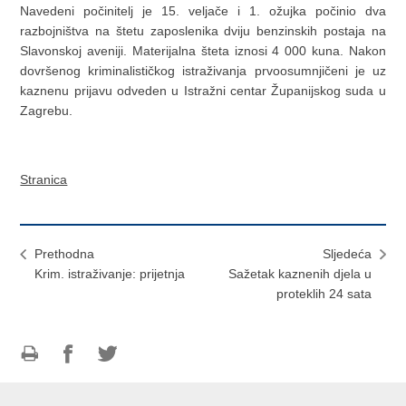
Navedeni počinitelj je 15. veljače i 1. ožujka počinio dva
razbojništva na štetu zaposlenika dviju benzinskih postaja na
Slavonskoj aveniji. Materijalna šteta iznosi 4 000 kuna. Nakon
dovršenog kriminalističkog istraživanja prvoosumnjičeni je uz
kaznenu prijavu odveden u Istražni centar Županijskog suda u
Zagrebu.
Stranica
Prethodna
Sljedeća
Krim. istraživanje: prijetnja
Sažetak kaznenih djela u
proteklih 24 sata
Ispiši
Podijeli
Podijeli
stranicu
na
na