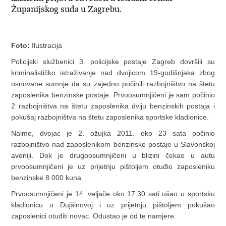
Županijskog suda u Zagrebu.
Foto:
Ilustracija
Policijski službenici 3. policijske postaje Zagreb dovršili su
kriminalističko istraživanje nad dvojicom 19-godišnjaka zbog
osnovane sumnje da su zajedno počinili razbojništvo na štetu
zaposlenika benzinske postaje. Prvoosumnjičeni je sam počinio
2 razbojništva na štetu zaposlenika dviju benzinskih postaja i
pokušaj razbojništva na štetu zaposlenika sportske kladionice.
Naime, dvojac je 2. ožujka 2011. oko 23 sata počinio
razbojništvo nad zaposlenikom benzinske postaje u Slavonskoj
aveniji. Dok je drugoosumnjičeni u blizini čekao u autu
prvoosumnjičeni je uz prijetnju pištoljem otuđio zaposleniku
benzinske 8 000 kuna.
Prvoosumnjičeni je 14. veljače oko 17.30 sati ušao u sportsku
kladionicu u Dujšinovoj i uz prijetnju pištoljem pokušao
zaposlenici otuđiti novac. Odustao je od te namjere.