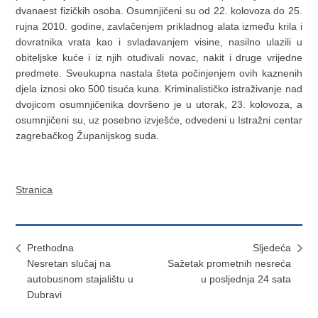
dvanaest fizičkih osoba. Osumnjičeni su od 22. kolovoza do 25.
rujna 2010. godine, zavlačenjem prikladnog alata između krila i
dovratnika vrata kao i svladavanjem visine, nasilno ulazili u
obiteljske kuće i iz njih otuđivali novac, nakit i druge vrijedne
predmete. Sveukupna nastala šteta počinjenjem ovih kaznenih
djela iznosi oko 500 tisuća kuna. Kriminalističko istraživanje nad
dvojicom osumnjičenika dovršeno je u utorak, 23. kolovoza, a
osumnjičeni su, uz posebno izvješće, odvedeni u Istražni centar
zagrebačkog Županijskog suda.
Stranica
Prethodna
Sljedeća
Nesretan slučaj na
Sažetak prometnih nesreća
autobusnom stajalištu u
u posljednja 24 sata
Dubravi