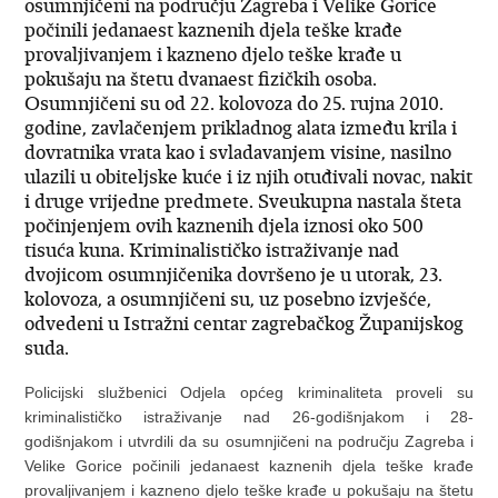
osumnjičeni na području Zagreba i Velike Gorice
počinili jedanaest kaznenih djela teške krađe
provaljivanjem i kazneno djelo teške krađe u
pokušaju na štetu dvanaest fizičkih osoba.
Osumnjičeni su od 22. kolovoza do 25. rujna 2010.
godine, zavlačenjem prikladnog alata između krila i
dovratnika vrata kao i svladavanjem visine, nasilno
ulazili u obiteljske kuće i iz njih otuđivali novac, nakit
i druge vrijedne predmete. Sveukupna nastala šteta
počinjenjem ovih kaznenih djela iznosi oko 500
tisuća kuna. Kriminalističko istraživanje nad
dvojicom osumnjičenika dovršeno je u utorak, 23.
kolovoza, a osumnjičeni su, uz posebno izvješće,
odvedeni u Istražni centar zagrebačkog Županijskog
suda.
Policijski službenici Odjela općeg kriminaliteta proveli su
kriminalističko istraživanje nad 26-godišnjakom i 28-
godišnjakom i utvrdili da su osumnjičeni na području Zagreba i
Velike Gorice počinili jedanaest kaznenih djela teške krađe
provaljivanjem i kazneno djelo teške krađe u pokušaju na štetu