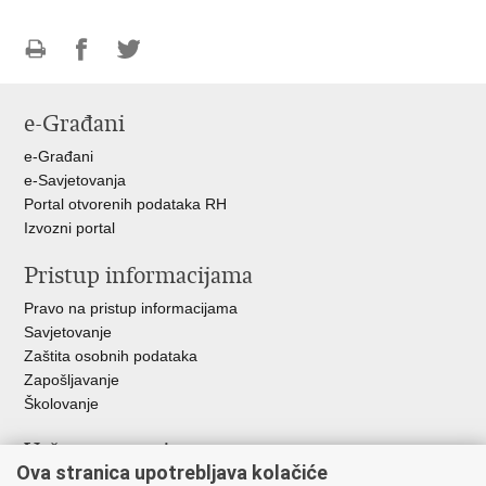
Ispiši
Podijeli
Podijeli
stranicu
na
na
e-Građani
Facebooku
Twitteru
e-Građani
e-Savjetovanja
Portal otvorenih podataka RH
Izvozni portal
Pristup informacijama
Pravo na pristup informacijama
Savjetovanje
Zaštita osobnih podataka
Zapošljavanje
Školovanje
Važne poveznice
Ova stranica upotrebljava kolačiće
Ministarstvo unutarnjih poslova