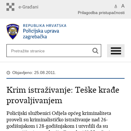
Preskoči
A
A
na
Prilagodba pristupačnosti
glavni
sadržaj
Objavljeno: 25.08.2011.
Krim istraživanje: Teške krađe
provaljivanjem
Policijski službenici Odjela općeg kriminaliteta
proveli su kriminalističko istraživanje nad 26-
godišnjakom i 28-godišnjakom i utvrdili da su