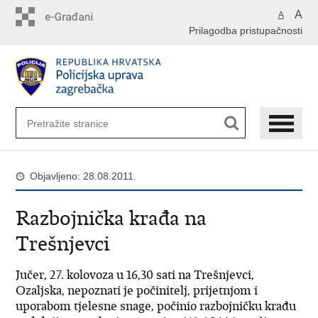
Preskoči
A
A
na
Prilagodba pristupačnosti
glavni
sadržaj
Objavljeno: 28.08.2011.
Razbojnička krađa na
Trešnjevci
Jučer, 27. kolovoza u 16,30 sati na Trešnjevci,
Ozaljska, nepoznati je počinitelj, prijetnjom i
uporabom tjelesne snage, počinio razbojničku krađu