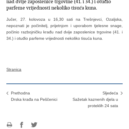
nad dvije zaposlenice trgovine (41. i 34.) i otuđio
parfeme vrijednosti nekoliko tisuća kuna.
Jučer, 27. kolovoza u 16,30 sati na Trešnjevci, Ozaljska,
nepoznati je počinitelj, prijetnjom i uporabom tjelesne snage,
počinio razbojničku krađu nad dvije zaposlenice trgovine (41. i
34.) i otuđio parfeme vrijednosti nekoliko tisuća kuna.
Stranica
Prethodna
Sljedeća
Drska krađa na Peščenici
Sažetak kaznenih djela u
proteklih 24 sata