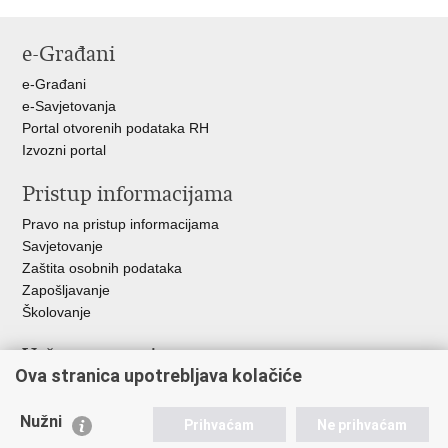
Ispiši
Podijeli
Podijeli
stranicu
na
na
e-Građani
Facebooku
Twitteru
e-Građani
e-Savjetovanja
Portal otvorenih podataka RH
Izvozni portal
Pristup informacijama
Pravo na pristup informacijama
Savjetovanje
Zaštita osobnih podataka
Zapošljavanje
Školovanje
Važne poveznice
Ova stranica upotrebljava kolačiće
Ministarstvo unutarnjih poslova
Sindikati
Nužni
Prihvaćam
Ne prihvaćam
Udruge