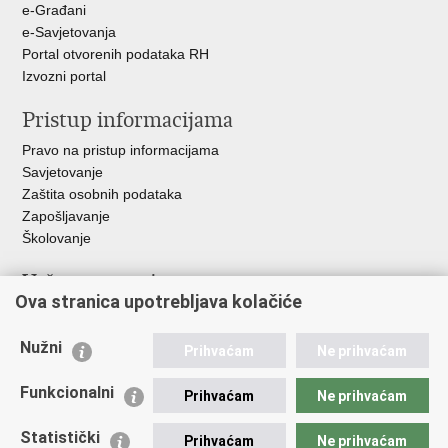
e-Građani
e-Savjetovanja
Portal otvorenih podataka RH
Izvozni portal
Pristup informacijama
Pravo na pristup informacijama
Savjetovanje
Zaštita osobnih podataka
Zapošljavanje
Školovanje
Važne poveznice
Ova stranica upotrebljava kolačiće
Ministarstvo unutarnjih poslova
Sindikati
Nužni
Prihvaćam
Ne prihvaćam
Udruge
Dom zdravlja MUP-a
Funkcionalni
Prihvaćam
Ne prihvaćam
Policijska akademija
Muzej policije
Statistički
Prihvaćam
Ne prihvaćam
Zaklada policijske solidarnosti