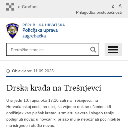
Preskoči
A
A
na
Prilagodba pristupačnosti
glavni
sadržaj
Objavljeno: 11.09.2025.
Drska krađa na Trešnjevci
U srijedu 10. rujna oko 17.10 sati na Trešnjevci, na
Horvaćanskoj cesti, na ulici, za vrijeme dok se oštećeni 49-
godišnjak kao pješak kretao u smjeru sjevera i slagao ranije
podignuti novac u novčanik, prišao mu je nepoznati počinitelj te
mu istrgnuo i otuđio novac.