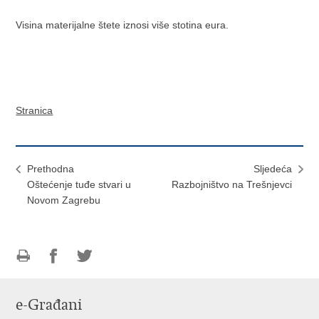
Visina materijalne štete iznosi više stotina eura.
Stranica
Prethodna
Sljedeća
Oštećenje tuđe stvari u
Razbojništvo na Trešnjevci
Novom Zagrebu
Ispiši
Podijeli
Podijeli
stranicu
na
na
e-Građani
Facebooku
Twitteru