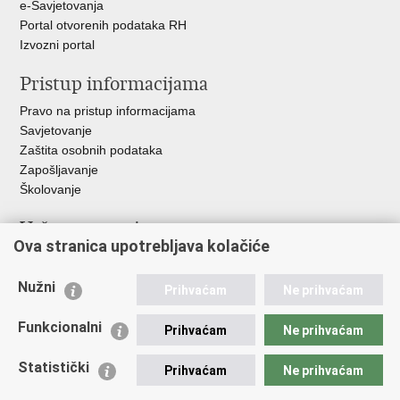
e-Savjetovanja
Portal otvorenih podataka RH
Izvozni portal
Pristup informacijama
Pravo na pristup informacijama
Savjetovanje
Zaštita osobnih podataka
Zapošljavanje
Školovanje
Važne poveznice
Ova stranica upotrebljava kolačiće
Ministarstvo unutarnjih poslova
Sindikati
Nužni
Prihvaćam
Ne prihvaćam
Udruge
Dom zdravlja MUP-a
Funkcionalni
Prihvaćam
Ne prihvaćam
Policijska akademija
Muzej policije
Statistički
Prihvaćam
Ne prihvaćam
Zaklada policijske solidarnosti
Centar za forenzična ispitivanja, istraživanja i vještačenja "Ivan