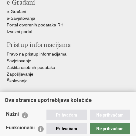
e-Građani
Facebooku
Twitteru
e-Građani
e-Savjetovanja
Portal otvorenih podataka RH
Izvozni portal
Pristup informacijama
Pravo na pristup informacijama
Savjetovanje
Zaštita osobnih podataka
Zapošljavanje
Školovanje
Važne poveznice
Ova stranica upotrebljava kolačiće
Ministarstvo unutarnjih poslova
Sindikati
Nužni
Prihvaćam
Ne prihvaćam
Udruge
Dom zdravlja MUP-a
Funkcionalni
Prihvaćam
Ne prihvaćam
Policijska akademija