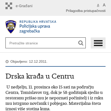
Preskoči
A
A
na
Prilagodba pristupačnosti
glavni
sadržaj
Objavljeno: 12.12.2011.
Drska krađa u Centru
U nedjelju, 11. prosinca oko 15 sati na području
Centra, Tomislavov trg, dok je 58-godišnjak sjedio u
restoranu prišao mu je nepoznati počinitelj i iz ruku
mu istrgnuo novčanik i pobjegao. Materijalna šteta
iznosi više stotina kuna.