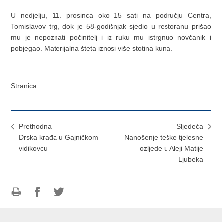
U nedjelju, 11. prosinca oko 15 sati na području Centra,
Tomislavov trg, dok je 58-godišnjak sjedio u restoranu prišao
mu je nepoznati počinitelj i iz ruku mu istrgnuo novčanik i
pobjegao. Materijalna šteta iznosi više stotina kuna.
Stranica
Prethodna
Sljedeća
Drska krađa u Gajničkom
Nanošenje teške tjelesne
vidikovcu
ozljede u Aleji Matije
Ljubeka
Ispiši
Podijeli
Podijeli
stranicu
na
na