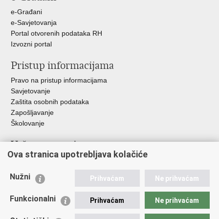
e-Građani
e-Savjetovanja
Portal otvorenih podataka RH
Izvozni portal
Pristup informacijama
Pravo na pristup informacijama
Savjetovanje
Zaštita osobnih podataka
Zapošljavanje
Školovanje
Važne poveznice
Ova stranica upotrebljava kolačiće
Ministarstvo unutarnjih poslova
Sindikati
Nužni
Prihvaćam
Ne prihvaćam
Udruge
Dom zdravlja MUP-a
Funkcionalni
Prihvaćam
Ne prihvaćam
Policijska akademija
Muzej policije