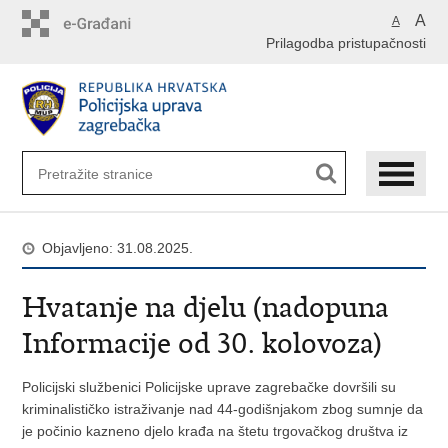
Preskoči
A
A
na
Prilagodba pristupačnosti
glavni
sadržaj
Objavljeno: 31.08.2025.
Hvatanje na djelu (nadopuna
Informacije od 30. kolovoza)
Policijski službenici Policijske uprave zagrebačke dovršili su
kriminalističko istraživanje nad 44-godišnjakom zbog sumnje da
je počinio kazneno djelo krađa na štetu trgovačkog društva iz