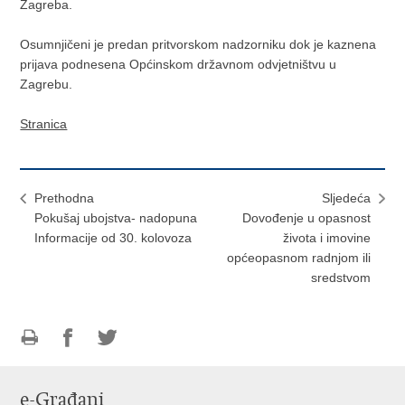
Zagreba.
Osumnjičeni je predan pritvorskom nadzorniku dok je kaznena
prijava podnesena Općinskom državnom odvjetništvu u
Zagrebu.
Stranica
Prethodna
Sljedeća
Pokušaj ubojstva- nadopuna
Dovođenje u opasnost
Informacije od 30. kolovoza
života i imovine
općeopasnom radnjom ili
sredstvom
Ispiši
Podijeli
Podijeli
stranicu
na
na
e-Građani
Facebooku
Twitteru