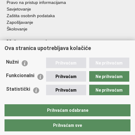
Pravo na pristup informacijama
Savjetovanje
Zaštita osobnih podataka
Zapošljavanje
Školovanje
Važne poveznice
Ova stranica upotrebljava kolačiće
Ministarstvo unutarnjih poslova
Sindikati
Nužni
Prihvaćam
Ne prihvaćam
Udruge
Dom zdravlja MUP-a
Funkcionalni
Prihvaćam
Ne prihvaćam
Policijska akademija
Muzej policije
Statistički
Prihvaćam
Ne prihvaćam
Zaklada policijske solidarnosti
Centar za forenzična ispitivanja, istraživanja i vještačenja "Ivan
Vučetić"
Prihvaćam odabrane
Policijske uprave
Prihvaćam sve
Povratak na vrh