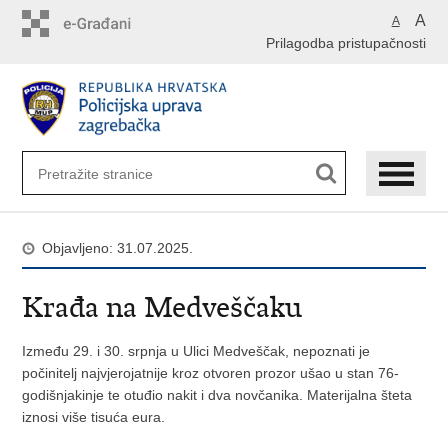
Preskoči
A
A
na
Prilagodba pristupačnosti
glavni
sadržaj
Objavljeno: 31.07.2025.
Krađa na Medveščaku
Između 29. i 30. srpnja u Ulici Medveščak, nepoznati je
počinitelj najvjerojatnije kroz otvoren prozor ušao u stan 76-
godišnjakinje te otuđio nakit i dva novčanika. Materijalna šteta
iznosi više tisuća eura.