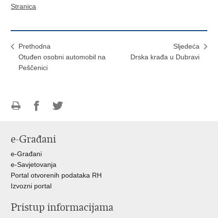
Stranica
Prethodna
Sljedeća
Otuđen osobni automobil na
Drska krađa u Dubravi
Peščenici
Ispiši
Podijeli
Podijeli
stranicu
na
na
e-Građani
Facebooku
Twitteru
e-Građani
e-Savjetovanja
Portal otvorenih podataka RH
Izvozni portal
Pristup informacijama