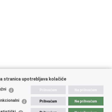
a stranica upotrebljava kolačiće
ažne poveznice
žni
Prihvaćam
Ne prihvaćam
istarstvo unutarnjih poslova
dikati
nkcionalni
Prihvaćam
Ne prihvaćam
ruge
 zdravlja MUP-a
atistički