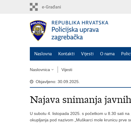
Preskoči
na
glavni
sadržaj
Naslovna
Kontakti
Vijesti
O nama
Polic
Naslovnica
Vijesti
Objavljeno: 30.09.2025.
Najava snimanja javnih
U subotu 4. listopada 2025. s početkom u 8.30 sati na
okupljanja pod nazivom „Muškarci mole krunicu prve su