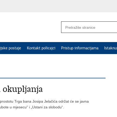
ijske postaje
Kontakt policajci
Pristup informacijama
Istakn
 okupljanja
 prostotu Trga bana Josipa Jelačića održat će se javna
bote u mjesecu“ i „Ustani za slobodu“.