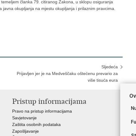
a temeljem članka 79. citiranog Zakona, u sklopu osiguranja
 javna okupljanja na mjestu okupljanja i prilaznim pravcima.
Sljedeća
Prijavljen jer je na Medveščaku oštećenu prevario za
više tisuća eura
Ov
Pristup informacijama
V
Nu
Pravo na pristup informacijama
Min
Savjetovanje
Sin
Fu
Zaštita osobnih podataka
Ud
Zapošljavanje
Dom
St