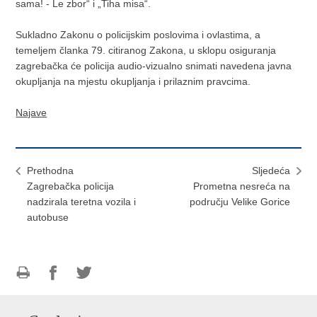
sama! - Le zbor“ i „Tiha misa“.
Sukladno Zakonu o policijskim poslovima i ovlastima, a
temeljem članka 79. citiranog Zakona, u sklopu osiguranja
zagrebačka će policija audio-vizualno snimati navedena javna
okupljanja na mjestu okupljanja i prilaznim pravcima.
Najave
Prethodna
Sljedeća
Zagrebačka policija
Prometna nesreća na
nadzirala teretna vozila i
području Velike Gorice
autobuse
Ispiši
Podijeli
Podijeli
stranicu
na
na