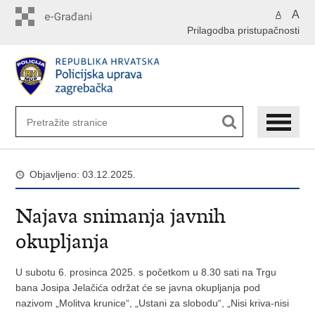
Preskoči
A
A
na
Prilagodba pristupačnosti
glavni
sadržaj
Objavljeno: 03.12.2025.
Najava snimanja javnih
okupljanja
U subotu 6. prosinca 2025. s početkom u 8.30 sati na Trgu
bana Josipa Jelačića održat će se javna okupljanja pod
nazivom „Molitva krunice“, „Ustani za slobodu“, „Nisi kriva-nisi