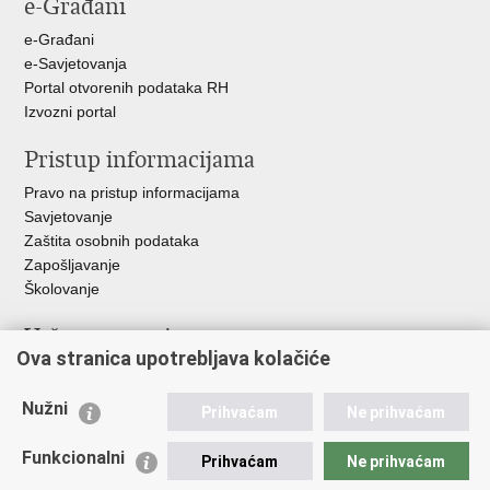
e-Građani
Facebooku
Twitteru
e-Građani
e-Savjetovanja
Portal otvorenih podataka RH
Izvozni portal
Pristup informacijama
Pravo na pristup informacijama
Savjetovanje
Zaštita osobnih podataka
Zapošljavanje
Školovanje
Važne poveznice
Ova stranica upotrebljava kolačiće
Ministarstvo unutarnjih poslova
Sindikati
Nužni
Prihvaćam
Ne prihvaćam
Udruge
Dom zdravlja MUP-a
Funkcionalni
Prihvaćam
Ne prihvaćam
Policijska akademija