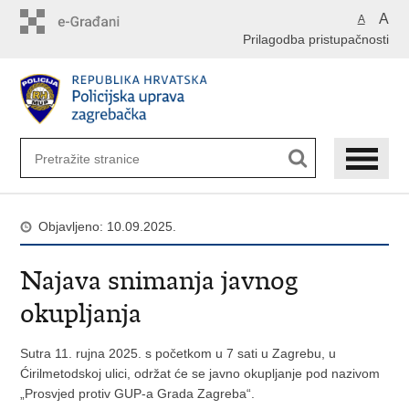
Preskoči
A
A
na
Prilagodba pristupačnosti
glavni
sadržaj
Objavljeno: 10.09.2025.
Najava snimanja javnog
okupljanja
Sutra 11. rujna 2025. s početkom u 7 sati u Zagrebu, u
Ćirilmetodskoj ulici, održat će se javno okupljanje pod nazivom
„Prosvjed protiv GUP-a Grada Zagreba“.