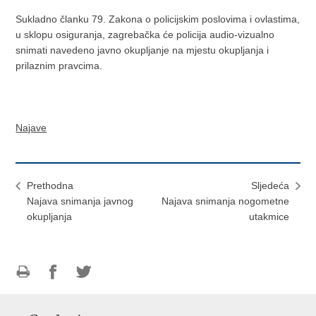
Sukladno članku 79. Zakona o policijskim poslovima i ovlastima,
u sklopu osiguranja, zagrebačka će policija audio-vizualno
snimati navedeno javno okupljanje na mjestu okupljanja i
prilaznim pravcima.
Najave
Prethodna
Sljedeća
Najava snimanja javnog
Najava snimanja nogometne
okupljanja
utakmice
Ispiši
Podijeli
Podijeli
stranicu
na
na