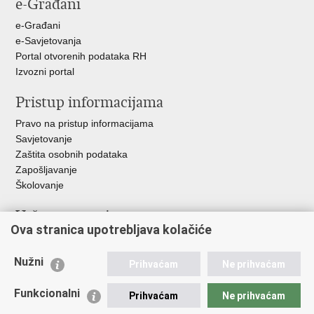
e-Građani
Facebooku
Twitteru
e-Građani
e-Savjetovanja
Portal otvorenih podataka RH
Izvozni portal
Pristup informacijama
Pravo na pristup informacijama
Savjetovanje
Zaštita osobnih podataka
Zapošljavanje
Školovanje
Važne poveznice
Ova stranica upotrebljava kolačiće
Ministarstvo unutarnjih poslova
Sindikati
Nužni
Prihvaćam
Ne prihvaćam
Udruge
Dom zdravlja MUP-a
Funkcionalni
Prihvaćam
Ne prihvaćam
Policijska akademija