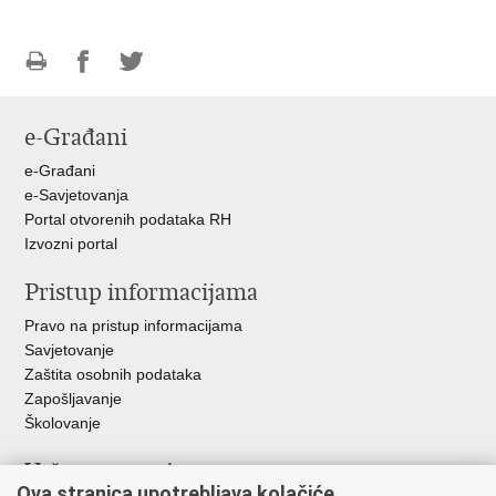
Ispiši
Podijeli
Podijeli
stranicu
na
na
e-Građani
Facebooku
Twitteru
e-Građani
e-Savjetovanja
Portal otvorenih podataka RH
Izvozni portal
Pristup informacijama
Pravo na pristup informacijama
Savjetovanje
Zaštita osobnih podataka
Zapošljavanje
Školovanje
Važne poveznice
Ova stranica upotrebljava kolačiće