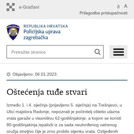
Preskoči
A
A
na
Prilagodba pristupačnosti
glavni
sadržaj
Objavljeno: 06.01.2023.
Oštećenja tuđe stvari
Između 1. i 4. siječnja (prijavljeno 5. siječnja) na Trešnjevci, u
Ulici majstora Radonje, nepoznati je počinitelj oštetio ulazna
vrata garaže u vlasništvu 62-godišnjakinje, a kojom se koristi
80-godišnjakinja ispalivši iz za sada neutvrđenog vatrenog
oružja streljivo čije je zrno probilo stjenku vrata. Ozlijeđenih