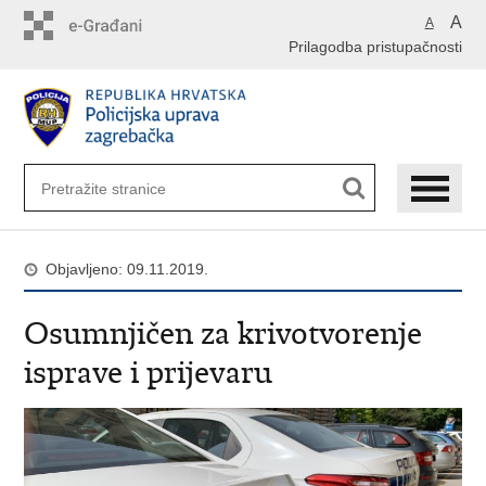
Preskoči
A
A
na
Prilagodba pristupačnosti
glavni
sadržaj
Objavljeno: 09.11.2019.
Osumnjičen za krivotvorenje
isprave i prijevaru