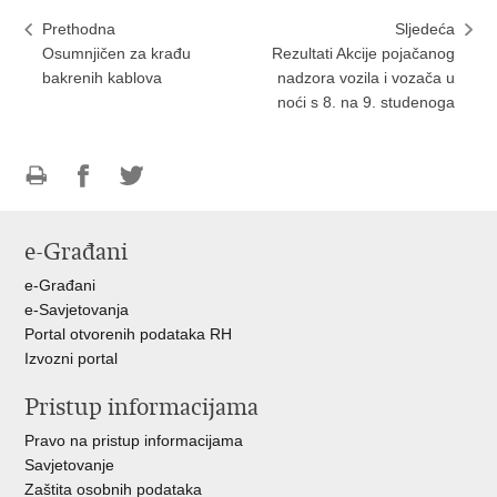
Prethodna
Sljedeća
Osumnjičen za krađu
Rezultati Akcije pojačanog
bakrenih kablova
nadzora vozila i vozača u
noći s 8. na 9. studenoga
Ispiši
Podijeli
Podijeli
stranicu
na
na
e-Građani
Facebooku
Twitteru
e-Građani
e-Savjetovanja
Portal otvorenih podataka RH
Izvozni portal
Pristup informacijama
Pravo na pristup informacijama
Savjetovanje
Zaštita osobnih podataka