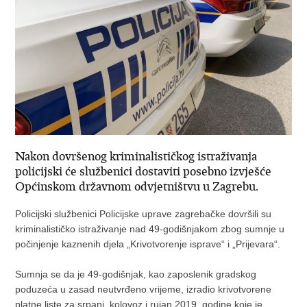
Nakon dovršenog kriminalističkog istraživanja
policijski će službenici dostaviti posebno izvješće
Općinskom državnom odvjetništvu u Zagrebu.
Policijski službenici Policijske uprave zagrebačke dovršili su
kriminalističko istraživanje nad 49-godišnjakom zbog sumnje u
počinjenje kaznenih djela „Krivotvorenje isprave“ i „Prijevara“.
Sumnja se da je 49-godišnjak, kao zaposlenik gradskog
poduzeća u zasad neutvrđeno vrijeme, izradio krivotvorene
platne liste za srpanj, kolovoz i rujan 2019. godine koje je