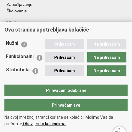
Zapošljavanje
Školovanje
Važne poveznice
Ova stranica upotrebljava kolačiće
Ministarstvo unutarnjih poslova
Sindikati
Nužni
Prihvaćam
Ne prihvaćam
Udruge
Dom zdravlja MUP-a
Funkcionalni
Prihvaćam
Ne prihvaćam
Policijska akademija
Muzej policije
Statistički
Prihvaćam
Ne prihvaćam
Zaklada policijske solidarnosti
Centar za forenzična ispitivanja, istraživanja i vještačenja "Ivan
Vučetić"
Prihvaćam odabrane
Policijske uprave
Prihvaćam sve
Povratak na vrh
Na ovoj mrežnoj stranci koriste se kolačići. Molimo Vas da
Copyright © 2026 Policijska uprava zagrebačka.
Uvjeti korištenja
.
Izjava o
pročitate
Obavijest o kolačićima.
pristupačnosti
.