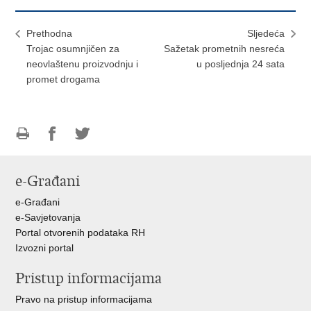
Prethodna
Sljedeća
Trojac osumnjičen za
Sažetak prometnih nesreća
neovlaštenu proizvodnju i
u posljednja 24 sata
promet drogama
Ispiši
Podijeli
Podijeli
stranicu
na
na
e-Građani
Facebooku
Twitteru
e-Građani
e-Savjetovanja
Portal otvorenih podataka RH
Izvozni portal
Pristup informacijama
Pravo na pristup informacijama