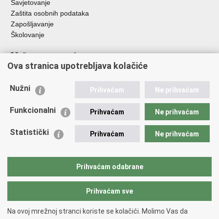
Savjetovanje
Zaštita osobnih podataka
Zapošljavanje
Školovanje
Važne poveznice
Ova stranica upotrebljava kolačiće
Ministarstvo unutarnjih poslova
Sindikati
Nužni
Prihvaćam
Ne prihvaćam
Udruge
Dom zdravlja MUP-a
Funkcionalni
Prihvaćam
Ne prihvaćam
Policijska akademija
Muzej policije
Statistički
Prihvaćam
Ne prihvaćam
Zaklada policijske solidarnosti
Centar za forenzična ispitivanja, istraživanja i vještačenja "Ivan
Vučetić"
Prihvaćam odabrane
Policijske uprave
Prihvaćam sve
Povratak na vrh
Na ovoj mrežnoj stranci koriste se kolačići. Molimo Vas da
Copyright © 2026 Policijska uprava zagrebačka.
Uvjeti korištenja
.
Izjava o