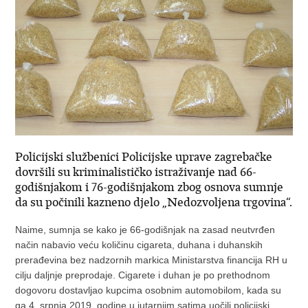
Policijski službenici Policijske uprave zagrebačke
dovršili su kriminalističko istraživanje nad 66-
godišnjakom i 76-godišnjakom zbog osnova sumnje
da su počinili kazneno djelo „Nedozvoljena trgovina“.
Naime, sumnja se kako je 66-godišnjak na zasad neutvrđen
način nabavio veću količinu cigareta, duhana i duhanskih
prerađevina bez nadzornih markica Ministarstva financija RH u
cilju daljnje preprodaje. Cigarete i duhan je po prethodnom
dogovoru dostavljao kupcima osobnim automobilom, kada su
ga 4. srpnja 2019. godine u jutarnjim satima uočili policijski