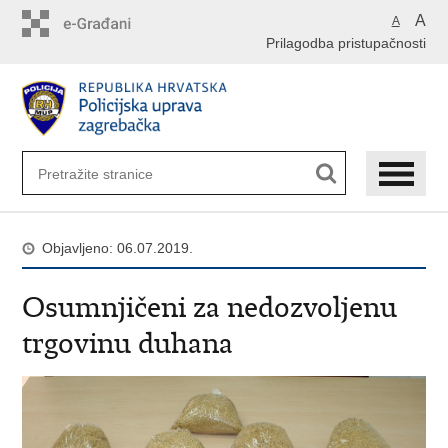
Preskoči
A
A
na
Prilagodba pristupačnosti
glavni
sadržaj
Objavljeno: 06.07.2019.
Osumnjičeni za nedozvoljenu
trgovinu duhana