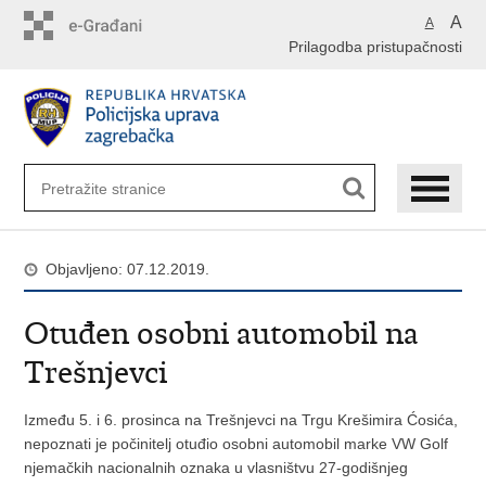
Preskoči
A
A
na
Prilagodba pristupačnosti
glavni
sadržaj
Objavljeno: 07.12.2019.
Otuđen osobni automobil na
Trešnjevci
Između 5. i 6. prosinca na Trešnjevci na Trgu Krešimira Ćosića,
nepoznati je počinitelj otuđio osobni automobil marke VW Golf
njemačkih nacionalnih oznaka u vlasništvu 27-godišnjeg