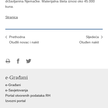
državljanina Njemačke. Materijalna šteta iznosi oko 45.000
kuna.
Stranica
Prethodna
Sljedeća
Otuđili novac i nakit
Otuđen nakit
Ispiši
Podijeli
Podijeli
stranicu
na
na
e-Građani
Facebooku
Twitteru
e-Građani
e-Savjetovanja
Portal otvorenih podataka RH
Izvozni portal