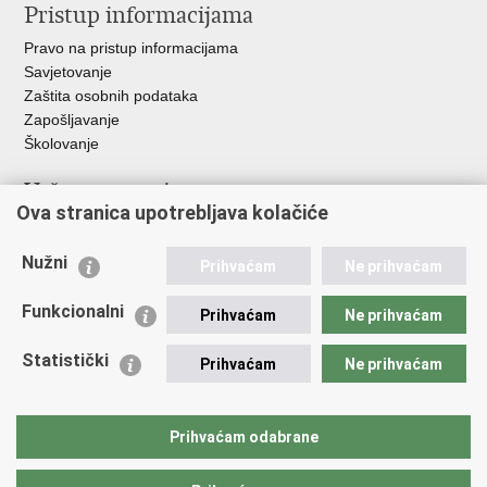
Pristup informacijama
Pravo na pristup informacijama
Savjetovanje
Zaštita osobnih podataka
Zapošljavanje
Školovanje
Važne poveznice
Ova stranica upotrebljava kolačiće
Ministarstvo unutarnjih poslova
Sindikati
Nužni
Prihvaćam
Ne prihvaćam
Udruge
Dom zdravlja MUP-a
Funkcionalni
Prihvaćam
Ne prihvaćam
Policijska akademija
Muzej policije
Statistički
Prihvaćam
Ne prihvaćam
Zaklada policijske solidarnosti
Centar za forenzična ispitivanja, istraživanja i vještačenja "Ivan
Vučetić"
Prihvaćam odabrane
Policijske uprave