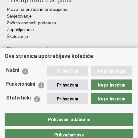
Pristup informacijama
Pravo na pristup informacijama
Savjetovanje
Zaštita osobnih podataka
Zapošljavanje
Školovanje
Važne poveznice
Ova stranica upotrebljava kolačiće
Ministarstvo unutarnjih poslova
Sindikati
Nužni
Prihvaćam
Ne prihvaćam
Udruge
Dom zdravlja MUP-a
Funkcionalni
Prihvaćam
Ne prihvaćam
Policijska akademija
Muzej policije
Statistički
Prihvaćam
Ne prihvaćam
Zaklada policijske solidarnosti
Centar za forenzična ispitivanja, istraživanja i vještačenja "Ivan
Vučetić"
Prihvaćam odabrane
Policijske uprave
Prihvaćam sve