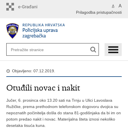
Preskoči
A
A
na
Prilagodba pristupačnosti
glavni
sadržaj
Objavljeno: 07.12.2019.
Otuđili novac i nakit
Jučer, 6. prosinca oko 13.20 sati na Trnju u Ulici Lavoslava
Ružičke, prema prethodnom telefonskom dogovoru dvojica su
nepoznatih počinitelja došla do stana 81-godišnjaka da bi im on
potom predao nakit i novac. Materijalna šteta iznosi nekoliko
desetaka tisuća kuna.