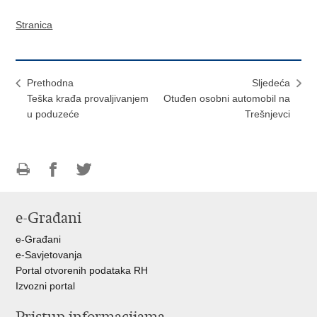
Stranica
Prethodna
Sljedeća
Teška krađa provaljivanjem
Otuđen osobni automobil na
u poduzeće
Trešnjevci
Ispiši
Podijeli
Podijeli
stranicu
na
na
e-Građani
Facebooku
Twitteru
e-Građani
e-Savjetovanja
Portal otvorenih podataka RH
Izvozni portal